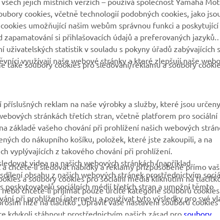
všech jejich místních verzích – používá společnost Yamaha Mot
 soubory cookies, včetně technologií podobných cookies, jako jso
MyYamaha
Katalog originálních
 cookies umožňující našim webům správnou funkci a poskytující
náhradních dílů
 zapamatování si přihlašovacích údajů a preferovaných jazyků.
Yamaha Music
 uživatelských statistik v souladu s pokyny úřadů zabývajících 
Rezervace servisní
Yamaha Racing
vníci využívají naše webové stránky a které zlepšují naše web
prohlídky
eme také soubory cookies pro sledování/reklamu a soubory cooki
Yamaha Motor Global
Vyhledávač dealerů
Mobilní aplikace
Nakládání s použitými
 příslušných reklam na naše výrobky a služby, které jsou určen
bateriemi
ebových stránkách třetích stran, včetně platforem pro sociální
a základě vašeho chování při prohlížení našich webových strán
ených do nákupního košíku, položek, které jste zakoupili, a na
h vyplývajících z takového chování při prohlížení.
ledovat videa na našich webových stránkách (například
 a chcete-li sledovat nabídky a reklamy přizpůsobené přímo va
dílení obsahu z našich webových stránek prostřednictvím sociá
okies a soubory cookies pro sociální média kliknutím na tlačítk
s poskytovatelů sociálních médií třetích stran a umožní těmto
nebo chcete-li přijímat pouze určité kategorie souborů cookies
ní při prohlížení internetu a používat tyto výsledky pro své vl
prosím níže na tlačítko „Upravit vaše nastavení souborů cookies“
e kdykoli stáhnout prostřednictvím našich zásad pro
soubory