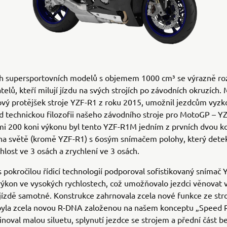
rh supersportovních modelů s objemem 1000 cm³ se výrazně roz
telů, kteří milují jízdu na svých strojích po závodních okruzích.
vý protějšek stroje YZF-R1 z roku 2015, umožnil jezdcům vyzko
d technickou filozofii našeho závodního stroje pro MotoGP – Y
mi 200 koni výkonu byl tento YZF-R1M jedním z prvních dvou k
na světě (kromě YZF-R1) s 6osým snímačem polohy, který dete
hlost ve 3 osách a zrychlení ve 3 osách.
s pokročilou řídicí technologií podporoval sofistikovaný snímač
výkon ve vysokých rychlostech, což umožňovalo jezdci věnovat 
jízdě samotné. Konstrukce zahrnovala zcela nové funkce ze st
yla zcela novou R-DNA založenou na našem konceptu „Speed R
noval malou siluetu, splynutí jezdce se strojem a přední část b