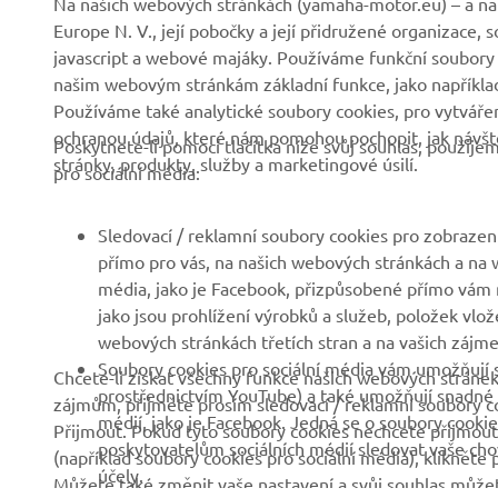
Na našich webových stránkách (yamaha-motor.eu) – a na 
Europe N. V., její pobočky a její přidružené organizace,
Společnost
Systémy eBike
javascript a webové majáky. Používáme funkční soubory
našim webovým stránkám základní funkce, jako například
Zprávy
Státní orgány
Používáme také analytické soubory cookies, pro vytváření
Události
Golfová hřiště
ochranou údajů, které nám pomohou pochopit, jak návště
Poskytnete-li pomocí tlačítka níže svůj souhlas, použij
stránky, produkty, služby a marketingové úsilí.
Tisk
První respondenti
pro sociální média:
Brochures
Autoškoly
Sledovací / reklamní soubory cookies pro zobrazení
Práce v Yamaha
Robotics
přímo pro vás, na našich webových stránkách a na w
Stát se prodejcem
Partnerství
média, jako je Facebook, přizpůsobené přímo vám n
jako jsou prohlížení výrobků a služeb, položek vlož
Politika lidských práv
Technické informace pro
webových stránkách třetích stran a na vašich zájmec
nezávislé prodejce
Základní politika
Soubory cookies pro sociální média vám umožňují s
Chcete-li získat všechny funkce našich webových stránek
udržitelnosti
Yamalube Safety Data
prostřednictvím YouTube) a také umožňují snadné s
zájmům, přijměte prosím sledovací / reklamní soubory co
Sheets
médií, jako je Facebook. Jedná se o soubory cookie
Přijmout. Pokud tyto soubory cookies nechcete přijmout 
Kanál pro oznamovatele
poskytovatelům sociálních médií sledovat vaše chová
(například soubory cookies pro sociální média), klikněte 
účely.
Můžete také změnit vaše nastavení a svůj souhlas můžet