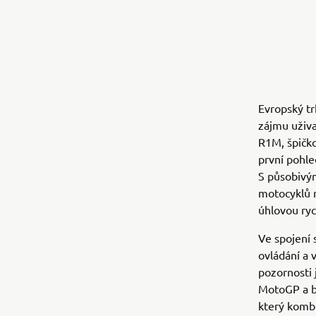
Evropský t
zájmu uživa
R1M, špičko
první pohle
S působivý
motocyklů 
úhlovou ryc
Ve spojení 
ovládání a 
pozornosti 
MotoGP a b
který kombi