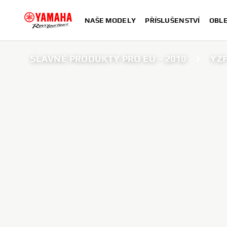
NAŠE MODELY
PŘÍSLUŠENSTVÍ
OBLE
SLAVNÉ PRODUKTY PRO EU – 2010
YZF