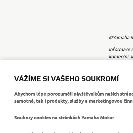
©Yamaha Mo
Informace a
komerční a
Yamaha Mot
Vždy jezdět
VÁŽÍME SI VAŠEHO SOUKROMÍ
Abychom lépe porozuměli návštěvníkům našich stráne
samotné, tak i produkty, služby a marketingovou činn
Soubory cookies na stránkách Yamaha Motor
FIREMNÍ
B2B