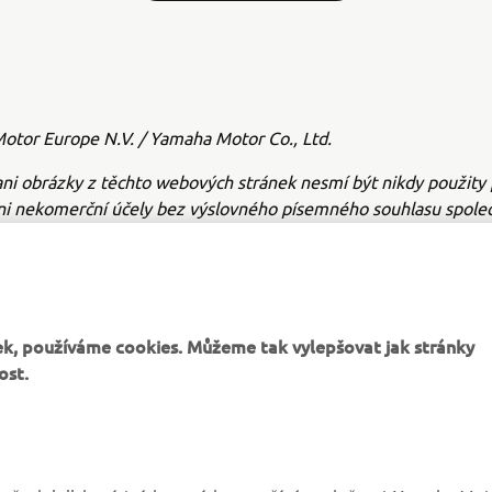
tor Europe N.V. / Yamaha Motor Co., Ltd.
ni obrázky z těchto webových stránek nesmí být nikdy použity 
ni nekomerční účely bez výslovného písemného souhlasu společ
or Europe N.V. nebo společnosti Yamaha Motor Co., Ltd.
e bezpečně a dodržujte všechna místní pravidla silničního prov
k, používáme cookies. Můžeme tak vylepšovat jak stránky
ost.
VÍCE YAMAHA
PODPORA