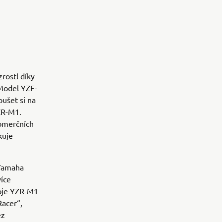
rostl díky
 Model YZF-
ušet si na
ZR-M1.
omerčních
kuje
 Yamaha
více
roje YZR-M1
acer“,
ez