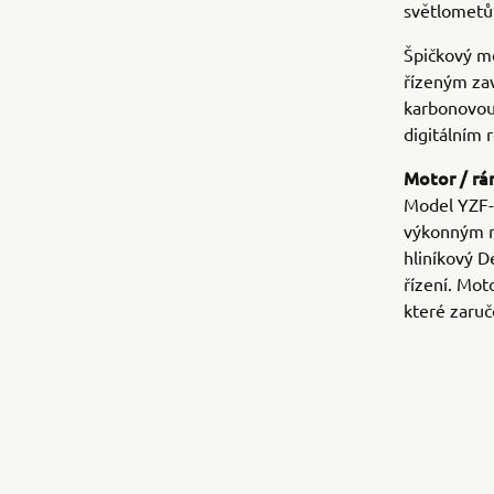
světlometů
Špičkový mo
řízeným za
karbonovou 
digitálním 
Motor / r
Model YZF-
výkonným m
hliníkový D
řízení. Mot
které zaruč