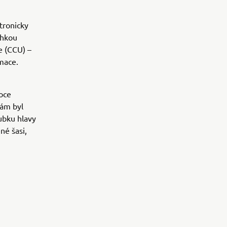
tronicky
ehkou
e (CCU) –
mace.
oce
ám byl
ubku hlavy
né šasi,