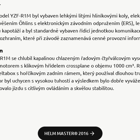
.
del YZF-R1M byl vybaven lehkými litými hliníkovými koly, elek
věšením Öhlins s elektronickým závodním odpružením (ERS), l
kapotáží a byl standardně vybaven řídicí jednotkou komunikac
rozhraním, které při závodě zaznamenává cenné provozní infor
ám
R1M se chlubil kapalinou chlazeným řadovým čtyřválcovým vys
otorem s klikovým hřídelem crossplane o objemu 1000 cm³. R
eltabox s hořčíkovým zadním rámem, který používal dlouhou tr
or byl uchycen s vysokou tuhostí a výsledkem bylo dobře vyváže
ovalo jízdu s citlivým ovládáním a skvělou stabilitou.
HELM MASTER® 2016