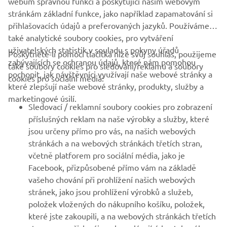
webům správnou funkci a poskytující našim webovým
stránkám základní funkce, jako například zapamatování si
přihlašovacích údajů a preferovaných jazyků. Používáme
také analytické soubory cookies, pro vytváření
uživatelských statistik v souladu s pokyny úřadů
Poskytnete-li pomocí tlačítka níže svůj souhlas, použijeme
FIREMNÍ
zabývajících se ochranou údajů, které nám pomohou
také soubory cookies pro sledování/reklamu a soubory
pochopit, jak návštěvníci využívají naše webové stránky a
cookies pro sociální média:
které zlepšují naše webové stránky, produkty, služby a
B2B
marketingové úsilí.
Sledovací / reklamní soubory cookies pro zobrazení
VÍCE YAMAHA
příslušných reklam na naše výrobky a služby, které
jsou určeny přímo pro vás, na našich webových
stránkách a na webových stránkách třetích stran,
PODPORA
včetně platforem pro sociální média, jako je
Facebook, přizpůsobené přímo vám na základě
vašeho chování při prohlížení našich webových
ZPRAVODAJ
stránek, jako jsou prohlížení výrobků a služeb,
položek vložených do nákupního košíku, položek,
Získejte jako první informace o nejnovějších nabídkách,
speciálních akcích, nových verzích a mnoho dalšího
které jste zakoupili, a na webových stránkách třetích