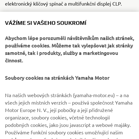
elektronický klíčový spínač a multifunkční displej CLP.
VÁŽÍME SI VAŠEHO SOUKROMÍ
KODIAK 700 EPS 2016
Abychom lépe porozuměli návštěvníkům našich stránek,
používáme cookies. Můžeme tak vylepšovat jak stránky
samotné, tak i produkty, služby a marketingovou
činnost.
©Yamaha Motor Europe N.V. / Yamaha Motor Co., Ltd.
Soubory cookies na stránkách Yamaha Motor
Informace ani obrázky z těchto webových stránek nesmí
být nikdy použity pro komerční ani nekomerční účely bez
Na našich webových stránkách (yamaha-motor.eu) – a na
výslovného písemného souhlasu společnosti Yamaha
všech jejich místních verzích – používá společnost Yamaha
Motor Europe N.V. nebo společnosti Yamaha Motor Co.,
Motor Europe N. V., její pobočky a její přidružené
Ltd.
organizace, soubory cookies, včetně technologií
Vždy jezděte bezpečně a dodržujte všechna místní
podobných cookies, jako jsou javascript a webové majáky.
pravidla silničního provozu.
Používáme funkční soubory cookies umožňující našim