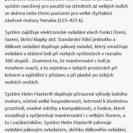
systém navržený pro použití na středních až velkých lodích
se dvěma nebo třemi pozicemi pro velké čtyřtaktní
závěsné motory Yamaha (225–425 k).
Systém zajišťuje elektronické ovládání všech funkcí řízení,
řazení, škrticí klapky atd. Standardní řídicí jednotku a
dálkové ovládání doplňuje pákový ovladač, který umožňuje
ovládání a otáčení lodi při nízkých rychlostech v rozsahu
360 stupňů . Znamená to, že manévrování s lodí je
mnohem snazší, a to zejména v úzkých prostorách při
kotvení a vyjíždění z přístavu a při plavbě po úzkých
vodních cestách.
Systém Helm Master® doplňuje přirozené výhody lodního
motoru, včetně velké hospodárnosti, šetrnosti k životnímu
prostředí, snadné údržby a kompaktnosti, o funkce, které
usnadňují a zpříjemňují manévrování i s velkým člunem, a
to i začátečníkům. Systém Helm Master® zahrnuje
ovládání pákovým ovladačem, skříňku dálkového ovládání,