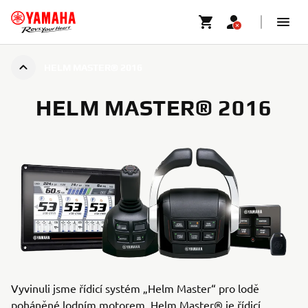
HELM MASTER® 2016
HELM MASTER® 2016
Vyvinuli jsme řídicí systém „Helm Master“ pro lodě
poháněné lodním motorem. Helm Master® je řídicí