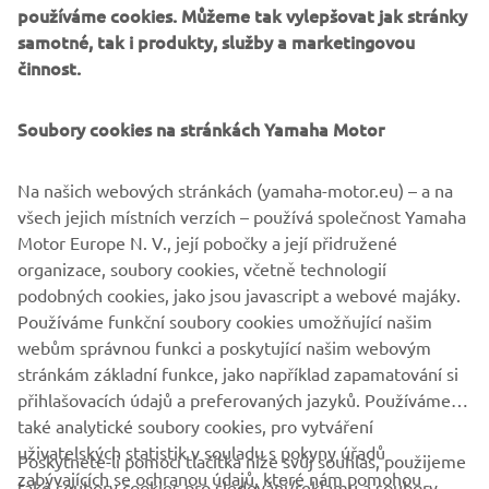
používáme cookies. Můžeme tak vylepšovat jak stránky
samotné, tak i produkty, služby a marketingovou
činnost.
©Yamaha Motor Europe N.V. / Yamaha Motor Co., Ltd.
Soubory cookies na stránkách Yamaha Motor
Informace ani obrázky z těchto webových stránek nesmí
být nikdy použity pro komerční ani nekomerční účely bez
Na našich webových stránkách (yamaha-motor.eu) – a na
výslovného písemného souhlasu společnosti Yamaha
všech jejich místních verzích – používá společnost Yamaha
Motor Europe N.V. nebo společnosti Yamaha Motor Co.,
Motor Europe N. V., její pobočky a její přidružené
Ltd.
organizace, soubory cookies, včetně technologií
Vždy jezděte bezpečně a dodržujte všechna místní
podobných cookies, jako jsou javascript a webové majáky.
pravidla silničního provozu.
Používáme funkční soubory cookies umožňující našim
webům správnou funkci a poskytující našim webovým
stránkám základní funkce, jako například zapamatování si
přihlašovacích údajů a preferovaných jazyků. Používáme
také analytické soubory cookies, pro vytváření
uživatelských statistik v souladu s pokyny úřadů
Poskytnete-li pomocí tlačítka níže svůj souhlas, použijeme
FIREMNÍ
zabývajících se ochranou údajů, které nám pomohou
také soubory cookies pro sledování/reklamu a soubory