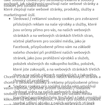
pochopit, jak návštěvníci využívají naše webové stránky a
cookies pro sociální média:
které zlepšují naše webové stránky, produkty, služby a
B2B
marketingové úsilí.
Sledovací / reklamní soubory cookies pro zobrazení
VÍCE YAMAHA
příslušných reklam na naše výrobky a služby, které
jsou určeny přímo pro vás, na našich webových
stránkách a na webových stránkách třetích stran,
PODPORA
včetně platforem pro sociální média, jako je
Facebook, přizpůsobené přímo vám na základě
vašeho chování při prohlížení našich webových
ZPRAVODAJ
stránek, jako jsou prohlížení výrobků a služeb,
položek vložených do nákupního košíku, položek,
Získejte jako první informace o nejnovějších nabídkách,
speciálních akcích, nových verzích a mnoho dalšího
které jste zakoupili, a na webových stránkách třetích
stran a na vašich zájmech vyplývajících z takového
Chcete-li získat všechny funkce našich webových stránek a
chování při prohlížení.
chcete-li sledovat nabídky a reklamy přizpůsobené přímo
Soubory cookies pro sociální média vám umožňují
vašim zájmům, přijměte prosím sledovací / reklamní
sledovat videa na našich webových stránkách
PŘIHLÁSIT SE K ODBĚRU
soubory cookies a soubory cookies pro sociální média
(například prostřednictvím YouTube) a také umožňují
kliknutím na tlačítko Přijmout. Pokud tyto soubory cookies
snadné sdílení obsahu z našich webových stránek
nechcete přijmout nebo chcete-li přijímat pouze určité
Přečtěte si naše Zásady ochrany osobních údajů a zjistěte, jak