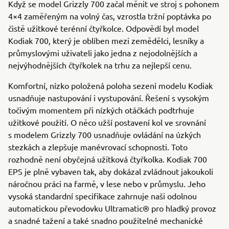
Když se model Grizzly 700 začal měnit ve stroj s pohonem
4×4 zaměřeným na volný čas, vzrostla tržní poptávka po
čistě užitkové terénní čtyřkolce. Odpovědí byl model
Kodiak 700, který je oblíben mezi zemědělci, lesníky a
průmyslovými uživateli jako jedna z nejodolnějších a
nejvýhodnějších čtyřkolek na trhu za nejlepší cenu.
Komfortní, nízko položená poloha sezení modelu Kodiak
usnadňuje nastupování i vystupování. Řešení s vysokým
točivým momentem při nízkých otáčkách podtrhuje
užitkové použití. O něco užší postavení kol ve srovnání
s modelem Grizzly 700 usnadňuje ovládání na úzkých
stezkách a zlepšuje manévrovací schopnosti. Toto
rozhodně není obyčejná užitková čtyřkolka. Kodiak 700
EPS je plně vybaven tak, aby dokázal zvládnout jakoukoli
náročnou práci na farmě, v lese nebo v průmyslu. Jeho
vysoká standardní specifikace zahrnuje naši odolnou
automatickou převodovku Ultramatic® pro hladký provoz
a snadné tažení a také snadno použitelné mechanické