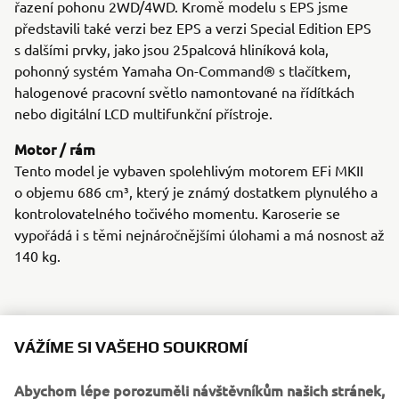
řazení pohonu 2WD/4WD. Kromě modelu s EPS jsme
představili také verzi bez EPS a verzi Special Edition EPS
s dalšími prvky, jako jsou 25palcová hliníková kola,
pohonný systém Yamaha On-Command® s tlačítkem,
halogenové pracovní světlo namontované na řídítkách
nebo digitální LCD multifunkční přístroje.
Motor / rám
Tento model je vybaven spolehlivým motorem EFi MKII
o objemu 686 cm³, který je známý dostatkem plynulého a
kontrolovatelného točivého momentu. Karoserie se
vypořádá i s těmi nejnáročnějšími úlohami a má nosnost až
140 kg.
VÁŽÍME SI VAŠEHO SOUKROMÍ
WOLVERINE-R 2016
Abychom lépe porozuměli návštěvníkům našich stránek,