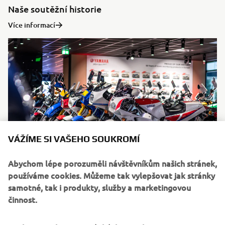
Naše soutěžní historie
Více informací
VÁŽÍME SI VAŠEHO SOUKROMÍ
Abychom lépe porozuměli návštěvníkům našich stránek,
Slavné produkty pro EU
používáme cookies. Můžeme tak vylepšovat jak stránky
samotné, tak i produkty, služby a marketingovou
Více informací
činnost.
©Yamaha Motor Europe N.V. / Yamaha Motor Co., Ltd.