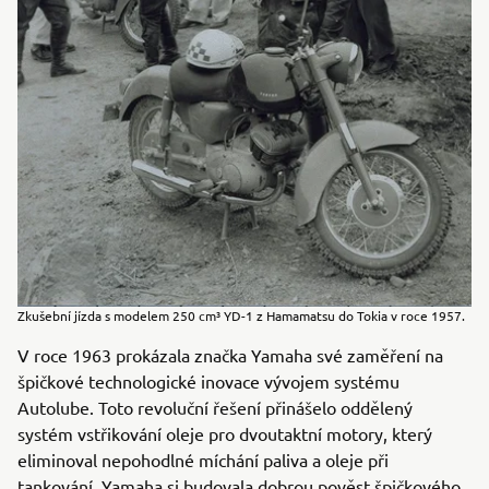
Zkušební jízda s modelem 250 cm³ YD-1 z Hamamatsu do Tokia v roce 1957.
V roce 1963 prokázala značka Yamaha své zaměření na
špičkové technologické inovace vývojem systému
Autolube. Toto revoluční řešení přinášelo oddělený
systém vstřikování oleje pro dvoutaktní motory, který
eliminoval nepohodlné míchání paliva a oleje při
tankování. Yamaha si budovala dobrou pověst špičkového