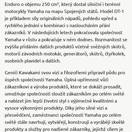
Enduro o objemu 250 cm³, který dostal silniční i terénní
motocykly Yamaha na mapu Spojených států. Model DT-1
je příkladem síly originálních nápadů, pohledu vpřed a
rychlého jednání v kombinaci s nasloucháním přání
zákazníků. V následujících letech pokračovala společnost
Yamaha v růstu a pokračuje v něm dodnes. Rozmanitost se
zvýšila přidáním dalších produktů včetně sněžných skútrů,
motorů závodních motokár, generátorů, skútrů, čtyřkolek,
osobních plavidel a dalších.
Geniči Kawakami svou vizí a filozofiemi připravil půdu pro
úspěch společnosti Yamaha. Úplná upřímnost vůči
zákazníkovi a výroba produktů, které se dokáží prosadit,
umožňuje společnosti sloužit zákazníkům po celém světě
a nabízet jim lepší životní styl s výjimečně kvalitními a
vysoce výkonnými produkty. Díky jeho silné vizi a
přesvědčení, zaměstnanci společnosti Yamaha po celém
světě stále navrhují, vytvářejí, konstruují a vyrábějí skvělé
produkty a služby pro nadšené zákazníky, jejichž cílem je