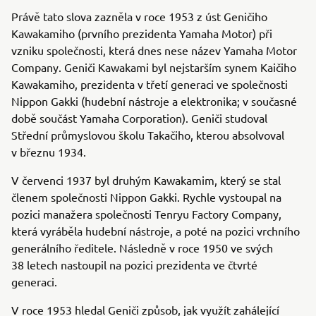
Právě tato slova zazněla v roce 1953 z úst Geničiho
Kawakamiho (prvního prezidenta Yamaha Motor) při
vzniku společnosti, která dnes nese název Yamaha Motor
Company. Geniči Kawakami byl nejstarším synem Kaičiho
Kawakamiho, prezidenta v třetí generaci ve společnosti
Nippon Gakki (hudební nástroje a elektronika; v současné
době součást Yamaha Corporation). Geniči studoval
Střední průmyslovou školu Takačiho, kterou absolvoval
v březnu 1934.
V červenci 1937 byl druhým Kawakamim, který se stal
členem společnosti Nippon Gakki. Rychle vystoupal na
pozici manažera společnosti Tenryu Factory Company,
která vyráběla hudební nástroje, a poté na pozici vrchního
generálního ředitele. Následně v roce 1950 ve svých
38 letech nastoupil na pozici prezidenta ve čtvrté
generaci.
V roce 1953 hledal Geniči způsob, jak využít zahálející