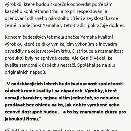
výrobků, které budou skutečně odpovídat potřebám
každého konkrétního trhu, a to při respektování a
oceňování odlišného národního cítění a zvyklostí každé
země. Společnost Yamaha v této tradici pokračuje dodnes.
Koncem šedesátých let měla značka Yamaha kvalitní
výrobky, které se díky vynikajícím výkonům a inovacím
osvědčily na celosvětovém trhu. Distribuce a rozmanitost
produktů byly na správné cestě. Ale Geniči věděl, že
kvalita samotná k úspěchu nestačí. Spoléhal se na sílu
originálních nápadů.
V nadcházejících letech bude budoucnost společnosti
„
záviset kromě kvality i na nápadech. Výrobky, které
nemají charakter, nejsou ničím jedinečné, se nebudou
prodávat bez ohledu na to, jak dobře vyrobené nebo
cenově dostupné budou… a to by znamenalo zkázu pro
jakoukoli firmu.
“
Věděl také, že předvídavost, ruku v ruce s originálními