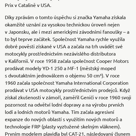
Prix v Catalině v USA.
Díky zprávám o tomto úspěchu si značka Yamaha získala
okamžité uznání za vysokou technickou úroveň nejen
v Japonsku, ale i mezi americkými závodními fanoušky – a
to byl teprve začátek. Společnost Yamaha rychle využila
dobré pověsti získané v USA a začala na trh uvádět své
motocykly prostřednictvím nezávislého distributora
v Kalifornii. V roce 1958 začala společnost Cooper Motors
prodávat modely YD-1 250 a MF-1 (městský moped
s dvoutaktním jednoválcem o objemu 50 cm³). V roce
1960 začala společnost Yamaha International Corporation
prodávat v USA motocykly prostřednictvím prodejců. Když
získal zkušenosti v zámoří, zaměřil Geniči v roce 1960 svoji
pozornost na odvětví lodní dopravy a na výrobu prvních
lodí a lodních motorů Yamaha. Tím začala agresivní
expanze do nových oblastí s využitím nových motorů a
technologie FRP (plasty vyztužené skelným vláknem).
Prvním modelem plavidla byl CAT-21, následovaný člunem