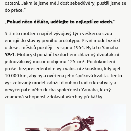
ostatní. Jakmile jsme měli dost sebedůvěry, pustili jsme se
do práce.“
Pokud něco děláte, udělejte to nejlepší ze všech.
„
”
S tímto mottem napřel vývojový tým veškerou svou
energii do stavby prvního prototypu. První model vznikl
o deset měsíců později – v srpnu 1954. Byla to Yamaha
YA-1
. Motocykl poháněl vzduchem chlazený dvoutaktní
jednoválcový motor o objemu 125 cm³. Po dokončení
prošel bezprecedentním vytrvalostní zkouškou, kdy ujel
10 000 km, aby byla ověřena jeho špičková kvalita. Tento
vycizelovaný model založil dlouhou tradici kreativity a
nevyčerpatelného ducha společnosti Yamaha, který
znamená schopnost zdolávat všechny překážky.