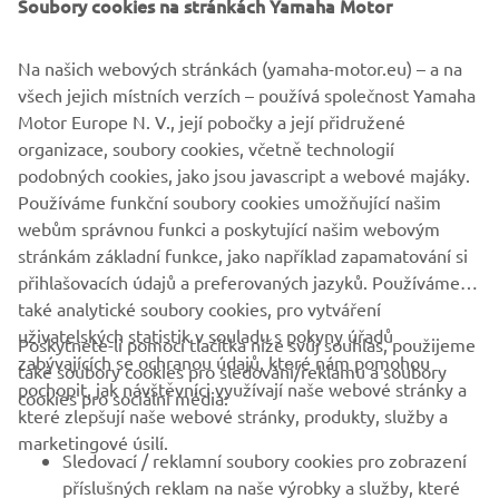
Soubory cookies na stránkách Yamaha Motor
Informace ani obrázky na těchto webových stránkách
nesmí být nikdy použity pro komerční ani nekomerční
Na našich webových stránkách (yamaha-motor.eu) – a na
účely bez výslovného písemného souhlasu společnosti
všech jejich místních verzích – používá společnost Yamaha
Yamaha Motor Europe N.V. nebo společnosti Yamaha
Motor Europe N. V., její pobočky a její přidružené
Motor Co., Ltd.
organizace, soubory cookies, včetně technologií
Vždy jezděte bezpečně a dodržujte všechna místní
podobných cookies, jako jsou javascript a webové majáky.
pravidla silničního provozu.
Používáme funkční soubory cookies umožňující našim
webům správnou funkci a poskytující našim webovým
stránkám základní funkce, jako například zapamatování si
přihlašovacích údajů a preferovaných jazyků. Používáme
také analytické soubory cookies, pro vytváření
uživatelských statistik v souladu s pokyny úřadů
Poskytnete-li pomocí tlačítka níže svůj souhlas, použijeme
FIREMNÍ
zabývajících se ochranou údajů, které nám pomohou
také soubory cookies pro sledování/reklamu a soubory
pochopit, jak návštěvníci využívají naše webové stránky a
cookies pro sociální média:
které zlepšují naše webové stránky, produkty, služby a
B2B
marketingové úsilí.
Sledovací / reklamní soubory cookies pro zobrazení
VÍCE YAMAHA
příslušných reklam na naše výrobky a služby, které