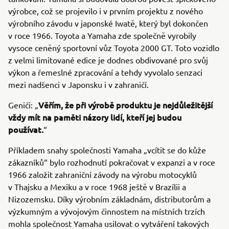
výrobce, což se projevilo i v prvním projektu z nového
výrobního závodu v japonské Iwatě, který byl dokončen
v roce 1966. Toyota a Yamaha zde společně vyrobily
vysoce ceněný sportovní vůz Toyota 2000 GT. Toto vozidlo
z velmi limitované edice je dodnes obdivované pro svůj
výkon a řemeslné zpracování a tehdy vyvolalo senzaci
mezi nadšenci v Japonsku i v zahraničí.
Věřím, že při výrobě produktu je nejdůležitější
Geniči: „
vždy mít na paměti názory lidí, kteří jej budou
používat.
“
Příkladem snahy společnosti Yamaha „vcítit se do kůže
zákazníků“ bylo rozhodnutí pokračovat v expanzi a v roce
1966 založit zahraniční závody na výrobu motocyklů
v Thajsku a Mexiku a v roce 1968 ještě v Brazílii a
Nizozemsku. Díky výrobním základnám, distributorům a
výzkumným a vývojovým činnostem na místních trzích
mohla společnost Yamaha usilovat o vytváření takových