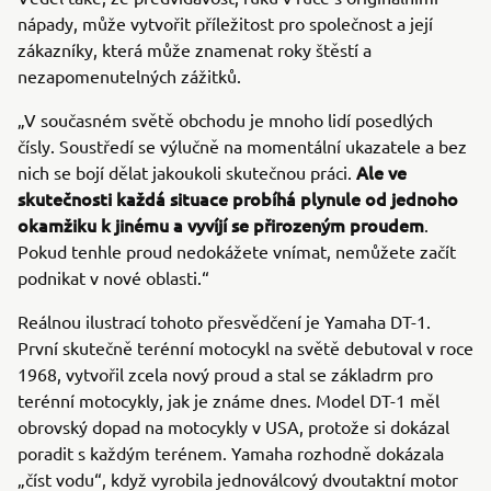
nápady, může vytvořit příležitost pro společnost a její
zákazníky, která může znamenat roky štěstí a
nezapomenutelných zážitků.
„V současném světě obchodu je mnoho lidí posedlých
čísly. Soustředí se výlučně na momentální ukazatele a bez
Ale ve
nich se bojí dělat jakoukoli skutečnou práci.
skutečnosti každá situace probíhá plynule od jednoho
okamžiku k jinému a vyvíjí se přirozeným proudem
.
Pokud tenhle proud nedokážete vnímat, nemůžete začít
podnikat v nové oblasti.“
Reálnou ilustrací tohoto přesvědčení je Yamaha DT-1.
První skutečně terénní motocykl na světě debutoval v roce
1968, vytvořil zcela nový proud a stal se základrm pro
terénní motocykly, jak je známe dnes. Model DT-1 měl
obrovský dopad na motocykly v USA, protože si dokázal
poradit s každým terénem. Yamaha rozhodně dokázala
„číst vodu“, když vyrobila jednoválcový dvoutaktní motor