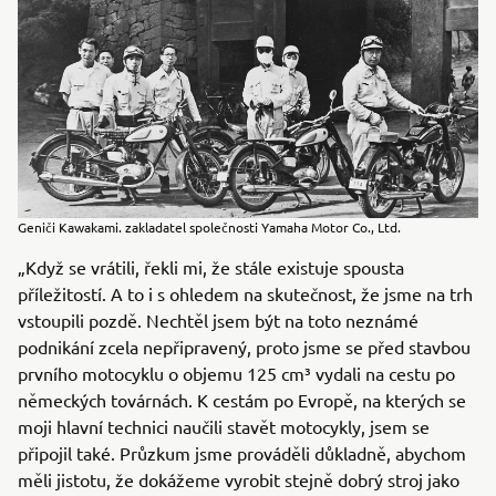
Geniči Kawakami. zakladatel společnosti Yamaha Motor Co., Ltd.
„Když se vrátili, řekli mi, že stále existuje spousta
příležitostí. A to i s ohledem na skutečnost, že jsme na trh
vstoupili pozdě. Nechtěl jsem být na toto neznámé
podnikání zcela nepřipravený, proto jsme se před stavbou
prvního motocyklu o objemu 125 cm³ vydali na cestu po
německých továrnách. K cestám po Evropě, na kterých se
moji hlavní technici naučili stavět motocykly, jsem se
připojil také. Průzkum jsme prováděli důkladně, abychom
měli jistotu, že dokážeme vyrobit stejně dobrý stroj jako