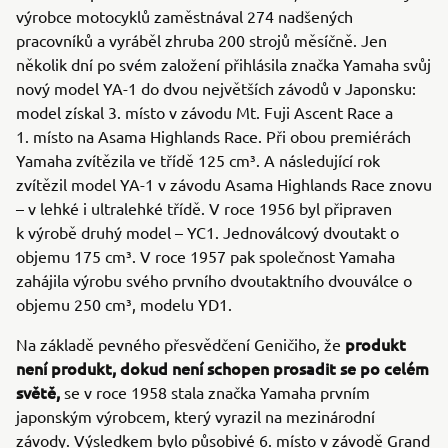
výrobce motocyklů zaměstnával 274 nadšených
pracovníků a vyráběl zhruba 200 strojů měsíčně. Jen
několik dní po svém založení přihlásila značka Yamaha svůj
nový model YA-1 do dvou největších závodů v Japonsku:
model získal 3. místo v závodu Mt. Fuji Ascent Race a
1. místo na Asama Highlands Race. Při obou premiérách
Yamaha zvítězila ve třídě 125 cm³. A následující rok
zvítězil model YA-1 v závodu Asama Highlands Race znovu
– v lehké i ultralehké třídě. V roce 1956 byl připraven
k výrobě druhý model – YC1. Jednoválcový dvoutakt o
objemu 175 cm³. V roce 1957 pak společnost Yamaha
zahájila výrobu svého prvního dvoutaktního dvouválce o
objemu 250 cm³, modelu YD1.
produkt
Na základě pevného přesvědčení Geničiho, že
není produkt, dokud není schopen prosadit se po celém
světě,
se v roce 1958 stala značka Yamaha prvním
japonským výrobcem, který vyrazil na mezinárodní
závody. Výsledkem bylo působivé 6. místo v závodě Grand