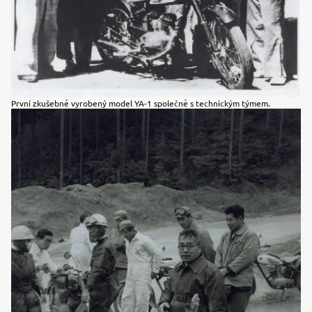
První zkušebně vyrobený model YA-1 společně s technickým týmem.