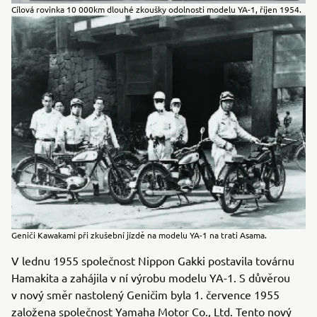
Cílová rovinka 10 000km dlouhé zkoušky odolnosti modelu YA-1, říjen 1954.
Geniči Kawakami při zkušební jízdě na modelu YA-1 na trati Asama.
V lednu 1955 společnost Nippon Gakki postavila továrnu
Hamakita a zahájila v ní výrobu modelu YA-1. S důvěrou
v nový směr nastolený Geničim byla 1. července 1955
založena společnost Yamaha Motor Co., Ltd. Tento nový