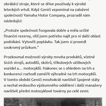
obráběcí stroje, které se dříve používaly k výrobě
leteckých vrtulí. Když Geniči vzpomínal na založení
společnosti Yamaha Motor Company, prozradil nám
následující:
„Protože společnost fungovala dobře a měla určité
finanční rezervy, cítil jsem potřebu najít pro ni další oblast
podnikání. Vytvořit poptávku. Tak jsem si provedl
soukromý průzkum.“
Prozkoumal možnosti výroby mnoha produktů, včetně
šicích strojů, autodílů, skútrů, tříkolových užitkových
vozidel a… motocyklů. Nakonec se s ohledem na trh a
konkurenci rozhodl zaměřit výhradně na trh motocyklů.
V tomto období Geniči mnohokrát navštívil Spojené státy
a nechal vedoucího výzkumného oddělení i další manažery
navštívit přední motocyklové továrny po celé zemi.