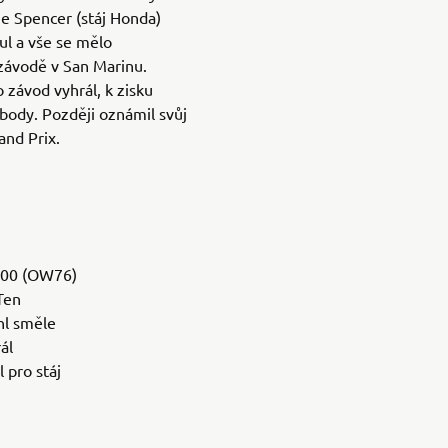
ie Spencer (stáj Honda)
tul a vše se mělo
závodě v San Marinu.
závod vyhrál, k zisku
body. Později oznámil svůj
and Prix.
R500 (OW76)
Ten
hl směle
ál
 pro stáj