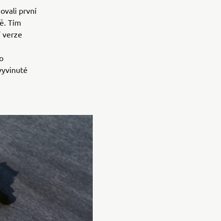
ovali první
ě. Tím
í verze
o
vyvinuté