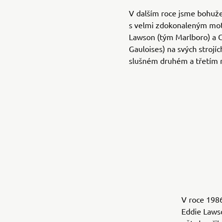
V dalším roce jsme bohužel
s velmi zdokonaleným mot
Lawson (tým Marlboro) a C
Gauloises) na svých strojí
slušném druhém a třetím 
V roce 1986
Eddie Laws