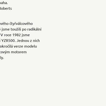
maha.
Roberts
ového čtyřválcového
jsme toužili po radikální
 V roce 1982 jsme
i YZR500. Jednou z nich
okročilá verze modelu
rcovým motorem
ly.