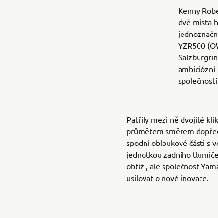
Kenny Rober
dvě místa h
jednoznačn
YZR500 (OW
Salzburgri
ambiciózní 
společnost
Patřily mezi ně dvojité kl
průmětem směrem dopředu
spodní obloukové části s
jednotkou zadního tlumiče.
obtíží, ale společnost Yam
usilovat o nové inovace.