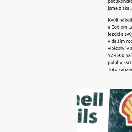
pět skončil
jsme získal
Kvůli něko
a Eddiem La
jezdci a sv
v dalším roc
vítězství v
YZR500 nain
polohu škrt
Toto zaříze