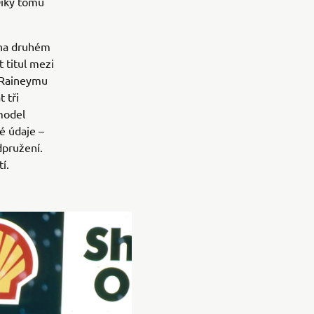
Díky tomu
 na druhém
 titul mezi
e Raineymu
 tři
 model
é údaje –
dpružení.
í.