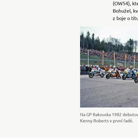
(OW54), kt
Bohužel, k
z boje o tit
Na GP Rakouska 1982 debutov
Kenny Roberts v první řadě.