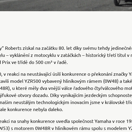
“ Roberts získal na začátku 80. let díky svému tehdy jedinečn
lu – vyklánění z motocyklu v zatáčkách – historický třetí titul v 
 Prix ve třídě do 500 cm³ v řadě.
, v reakci na neustávající úsilí konkurence o překonání značky 
tavili model YZR500 vybavený hliníkovým rámem (0W48) a také
8R), u které měly dva vnější válce řadového čtyřválcového mo
ýfukové otvory dozadu. Díky vynikajícím jezdeckým schopnos
našim neustálým technologickým inovacím jsme v královské tříd
ale konkurence nebyla daleko.
reakci na snahy konkurence uvedla společnost Yamaha v roce 1
53) s motorem 0W48R v hliníkovém rámu spolu s modelem 