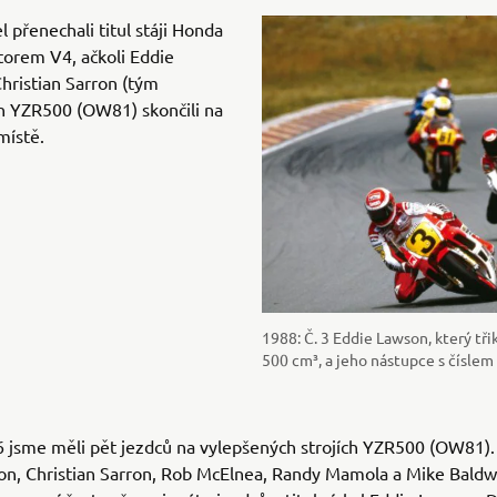
 přenechali titul stáji Honda
orem V4, ačkoli Eddie
hristian Sarron (tým
ch YZR500 (OW81) skončili na
místě.
1988: Č. 3 Eddie Lawson, který třik
500 cm³, a jeho nástupce s číslem
 jsme měli pět jezdců na vylepšených strojích YZR500 (OW81). 
on, Christian Sarron, Rob McElnea, Randy Mamola a Mike Baldw