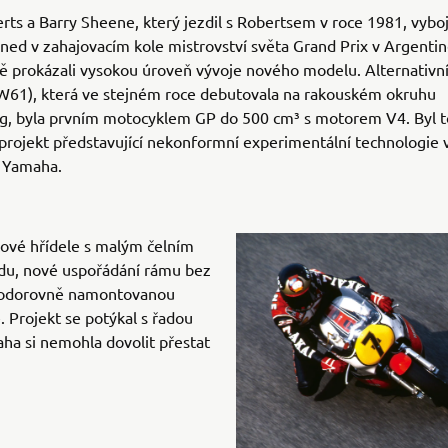
ts a Barry Sheene, který jezdil s Robertsem v roce 1981, vyboj
ned v zahajovacím kole mistrovství světa Grand Prix v Argentin
ě prokázali vysokou úroveň vývoje nového modelu. Alternativn
61), která ve stejném roce debutovala na rakouském okruhu
ng, byla prvním motocyklem GP do 500 cm³ s motorem V4. Byl t
projekt představující nekonformní experimentální technologie 
í Yamaha.
ikové hřídele s malým čelním
, nové uspořádání rámu bez
 vodorovně namontovanou
 Projekt se potýkal s řadou
aha si nemohla dovolit přestat