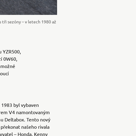
 tři sezóny – v letech 1980 až
lu YZR500,
zí 0W60,
lo možné
doucí
 1983 byl vybaven
rem V4 namontovaným
u Deltabox. Tento nový
 překonat našeho rivala
yzyvatel – Honda. Kenny