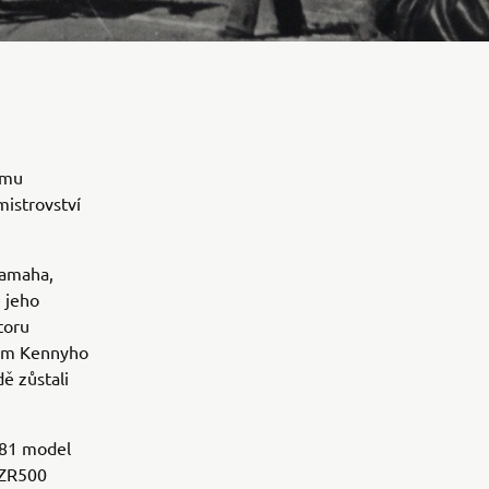
ému
mistrovství
Yamaha,
 jeho
toru
tem Kennyho
ě zůstali
981 model
YZR500