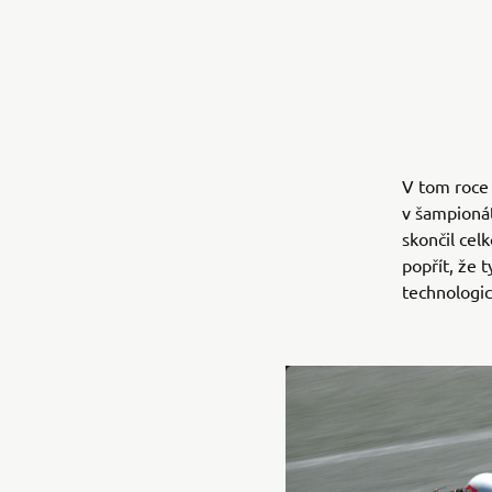
V tom roce 
v šampionát
skončil cel
popřít, že 
technologi