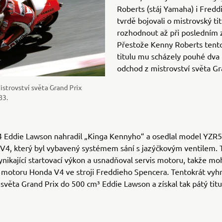
Roberts (stáj Yamaha) i Fredd
tvrdě bojovali o mistrovský ti
rozhodnout až při posledním 
Přestože Kenny Roberts tento 
titulu mu scházely pouhé dva 
odchod z mistrovství světa Gr
strovství světa Grand Prix
83.
4 Eddie Lawson nahradil „Kinga Kennyho“ a osedlal model YZ
V4, který byl vybavený systémem sání s jazýčkovým ventilem. 
ynikající startovací výkon a usnadňoval servis motoru, takže mo
motoru Honda V4 ve stroji Freddieho Spencera. Tentokrát vyhr
 světa Grand Prix do 500 cm³ Eddie Lawson a získal tak pátý titul