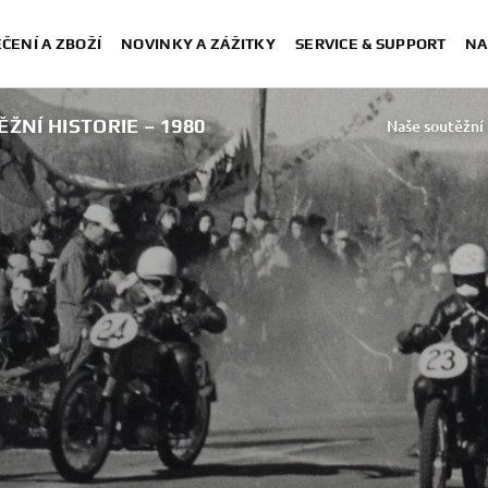
ČENÍ A ZBOŽÍ
NOVINKY A ZÁŽITKY
SERVICE & SUPPORT
NA
ŽNÍ HISTORIE – 1980
Naše soutěžní 
Naše soutěžní 