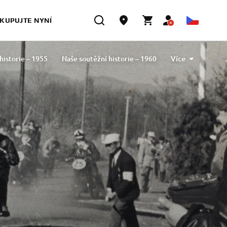
KUPUJTE NYNÍ
historie – 1955
Naše soutěžní historie – 1960
Více
historie – 1970
Naše soutěžní historie – 1980
Naše soutěžní historie – 1990
2000
2010