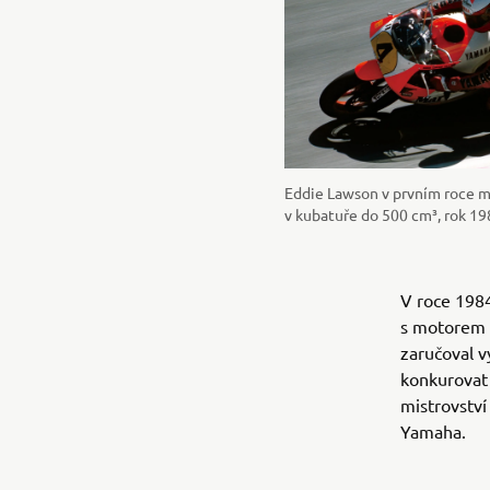
Eddie Lawson v prvním roce mi
v kubatuře do 500 cm³, rok 19
V roce 198
s motorem 
zaručoval v
konkurovat 
mistrovství
Yamaha.