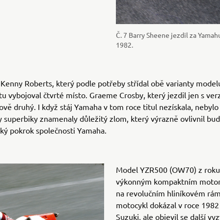
Č. 7 Barry Sheene jezdil za Yamahu
1982.
Kenny Roberts, který podle potřeby střídal obě varianty mode
u vybojoval čtvrté místo. Graeme Crosby, který jezdil jen s ver
kově druhý. I když stáj Yamaha v tom roce titul nezískala, neby
ty superbiky znamenaly důležitý zlom, který výrazně ovlivnil bu
cký pokrok společnosti Yamaha.
Model YZR500 (OW70) z roku
výkonným kompaktním moto
na revolučním hliníkovém rám
motocykl dokázal v roce 1982
Suzuki, ale objevil se další v