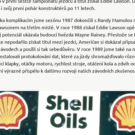
o v první šestce šampionátu jezdců a titul získal Eddie Lawson. 
i i svůj první pohár konstruktérů po 11 letech.
lika komplikacím jsme sezónu 1987 dokončili s Randy Mamolou
wsonem na třetím místě. V roce 1988 získal Eddie Lawson opět
ůj potenciál ukázala budoucí hvězda Wayne Rainey. Přestože s
e nepodařilo získat titul mezi jezdci, Američan si dokázal připsat
 závodech a posílil si tak sebedůvěru. V roce 1989 jsme také na
stalovali protokolování dat, které za jízdy shromažďovalo různ
icí klapky, otáčky motoru, rychlost stroje, otáčení kola a zdvih o
ní výrazně přispělo k dalšímu rozvoji našich závodních zkušenost