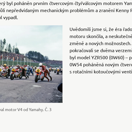
erý byl poháněn prvním čtvercovým čtyřválcovým motorem Ya
vůli nepředvídaným mechanickým problémům a zranění Kenny 
ul vypadl.
Uvědomili jsme si, že éra řad
motoru skončila, a neskutečně 
změně a nových možnostech.
pokračovali se dvěma verzem
byl model YZR500 (0W60) – p
0W54 poháněná novým čtve
s rotačními kotoučovými venti
al motor V4 od Yamahy. Č. 3