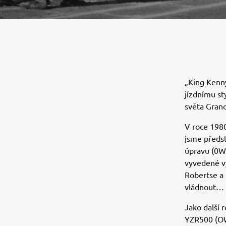
„King Kenny
jízdnímu sty
světa Grand
V roce 1980
jsme předs
úpravu (0W4
vyvedené v
Robertse a 
vládnout… 
Jako další 
YZR500 (OW