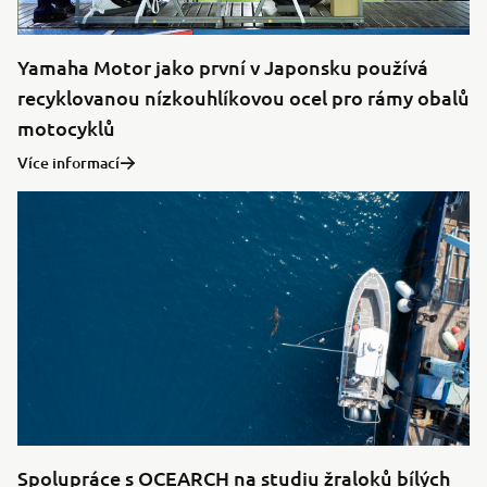
Yamaha Motor jako první v Japonsku používá
recyklovanou nízkouhlíkovou ocel pro rámy obalů
motocyklů
Více informací
Spolupráce s OCEARCH na studiu žraloků bílých