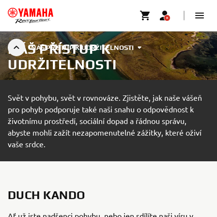
NÁŠ PŘÍSTUP K
NÁŠ PŘÍSTUP K UDRŽITELNOSTI
UDRŽITELNOSTI
Svět v pohybu, svět v rovnováze. Zjistěte, jak naše vášeň
pro pohyb podporuje také naši snahu o odpovědnost k
životnímu prostředí, sociální dopad a řádnou správu,
abyste mohli zažít nezapomenutelné zážitky, které oživí
vaše srdce.
DUCH KANDO
Ať už jste nadšenci pohybu, nebo jen sdílíte naši víru v