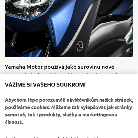
Yamaha Motor používá jako surovinu nově
vyvinutý ekologický recyklovaný polypropylen
VÁŽÍME SI VAŠEHO SOUKROMÍ
Více informací
Abychom lépe porozuměli návštěvníkům našich stránek,
používáme cookies. Můžeme tak vylepšovat jak stránky
samotné, tak i produkty, služby a marketingovou
činnost.