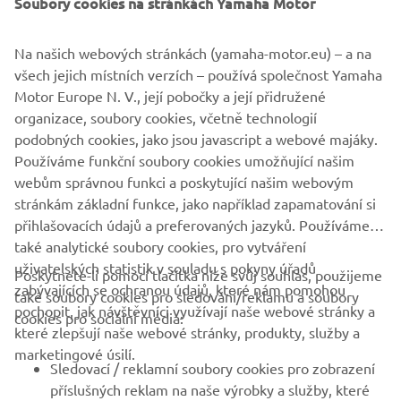
Soubory cookies na stránkách Yamaha Motor
Na našich webových stránkách (yamaha-motor.eu) – a na
všech jejich místních verzích – používá společnost Yamaha
Motor Europe N. V., její pobočky a její přidružené
Yamaha Motor jako první v Japonsku používá
organizace, soubory cookies, včetně technologií
ekologický hliník pro motocykly
podobných cookies, jako jsou javascript a webové majáky.
Více informací
Používáme funkční soubory cookies umožňující našim
webům správnou funkci a poskytující našim webovým
stránkám základní funkce, jako například zapamatování si
přihlašovacích údajů a preferovaných jazyků. Používáme
také analytické soubory cookies, pro vytváření
uživatelských statistik v souladu s pokyny úřadů
Poskytnete-li pomocí tlačítka níže svůj souhlas, použijeme
FIREMNÍ
zabývajících se ochranou údajů, které nám pomohou
také soubory cookies pro sledování/reklamu a soubory
pochopit, jak návštěvníci využívají naše webové stránky a
cookies pro sociální média:
které zlepšují naše webové stránky, produkty, služby a
B2B
marketingové úsilí.
Sledovací / reklamní soubory cookies pro zobrazení
VÍCE YAMAHA
příslušných reklam na naše výrobky a služby, které