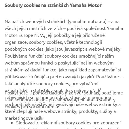
Soubory cookies na stránkách Yamaha Motor
Na našich webových stránkách (yamaha-motor.eu) – a na
všech jejich místních verzích – používá společnost Yamaha
Motor Europe N. V., její pobočky a její přidružené
organizace, soubory cookies, včetně technologií
Podpora aktivního občanského přístupu
podobných cookies, jako jsou javascript a webové majáky.
Více informací
Používáme funkční soubory cookies umožňující našim
webům správnou funkci a poskytující našim webovým
stránkám základní funkce, jako například zapamatování si
přihlašovacích údajů a preferovaných jazyků. Používáme
také analytické soubory cookies, pro vytváření
uživatelských statistik v souladu s pokyny úřadů
Poskytnete-li pomocí tlačítka níže svůj souhlas, použijeme
FIREMNÍ
zabývajících se ochranou údajů, které nám pomohou
také soubory cookies pro sledování/reklamu a soubory
pochopit, jak návštěvníci využívají naše webové stránky a
cookies pro sociální média:
které zlepšují naše webové stránky, produkty, služby a
B2B
marketingové úsilí.
Sledovací / reklamní soubory cookies pro zobrazení