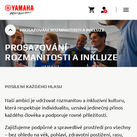
PROSAZOVÁNÍ ROZMANITOSTI A INKLUZE
PROSAZOVÁNÍ
ROZMANITOSTI A INKLUZE
POSÍLENÍ KAŽDÉHO HLASU
Naší ambicí je udržovat rozmanitou a inkluzivní kulturu,
která respektuje individualitu, uznává jedinečný přínos
každého člověka a podporuje rovné příležitosti.
Zajišťujeme podpůrné a spravedlivé prostředí pro všechny
– bez ohledu na věk, pohlaví, zdravotní postižení, rasu,