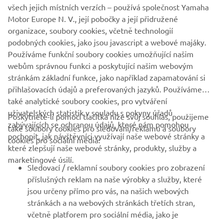
všech jejich místních verzích – používá společnost Yamaha
Motor Europe N. V., její pobočky a její přidružené
organizace, soubory cookies, včetně technologií
Stimulace udržitelných postupů
podobných cookies, jako jsou javascript a webové majáky.
Více informací
Používáme funkční soubory cookies umožňující našim
webům správnou funkci a poskytující našim webovým
stránkám základní funkce, jako například zapamatování si
přihlašovacích údajů a preferovaných jazyků. Používáme
také analytické soubory cookies, pro vytváření
uživatelských statistik v souladu s pokyny úřadů
Poskytnete-li pomocí tlačítka níže svůj souhlas, použijeme
FIREMNÍ
zabývajících se ochranou údajů, které nám pomohou
také soubory cookies pro sledování/reklamu a soubory
pochopit, jak návštěvníci využívají naše webové stránky a
cookies pro sociální média:
které zlepšují naše webové stránky, produkty, služby a
B2B
marketingové úsilí.
Sledovací / reklamní soubory cookies pro zobrazení
VÍCE YAMAHA
příslušných reklam na naše výrobky a služby, které
jsou určeny přímo pro vás, na našich webových
stránkách a na webových stránkách třetích stran,
PODPORA
včetně platforem pro sociální média, jako je