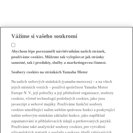
Vážíme si vašeho soukromí
Abychom lépe porozuměli návštěvníkům našich stránek,
používáme cookies. Můžeme tak vylepšovat jak stránky
samotné, tak i produkty, služby a marketingovou činnost.
Soubory cookies na stránkách Yamaha Motor
Na našich webových stránkách (yamaha-motor.eu) – a na všech
jejich místních verzích – používá společnost Yamaha Motor
Europe N. V., její pobočky a její přidružené organizace, soubory
cookies, včetně technologií podobných cookies, jako jsou
javascript a webové majáky. Používáme funkční soubory
cookies umožňující našim webům správnou funkci a poskytující
našim webovým stránkám základní funkce, jako například
zapamatování si přihlašovacích údajů a preferovaných jazyků.
Používáme také analytické soubory cookies, pro vytváření
uživatelských statistik v souladu s pokyny úřadů zabývajících