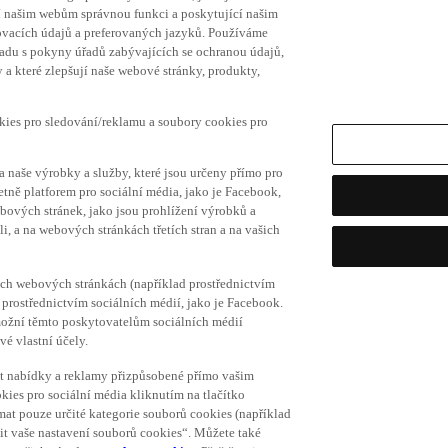
í našim webům správnou funkci a poskytující našim
ovacích údajů a preferovaných jazyků. Používáme
uladu s pokyny úřadů zabývajících se ochranou údajů,
a které zlepšují naše webové stránky, produkty,
okies pro sledování/reklamu a soubory cookies pro
a naše výrobky a služby, které jsou určeny přímo pro
etně platforem pro sociální média, jako je Facebook,
bových stránek, jako jsou prohlížení výrobků a
i, a na webových stránkách třetích stran a na vašich
ich webových stránkách (například prostřednictvím
prostřednictvím sociálních médií, jako je Facebook.
umožní těmto poskytovatelům sociálních médií
vé vlastní účely.
vat nabídky a reklamy přizpůsobené přímo vašim
kies pro sociální média kliknutím na tlačítko
mat pouze určité kategorie souborů cookies (například
vit vaše nastavení souborů cookies“. Můžete také