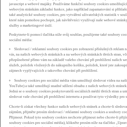
javascript a webové majáky. Používáme funkční soubory cookies umožňujíc
webovým stránkám základní funkce, jako například zapamatování si přihlaš
také analytické soubory cookies, pro vytváření uživatelských statistik v so
které nám pomohou pochopit, jak návštěvníci využívají naše webové stránky 
služby a marketingové úsilí.
Poskytnete-li pomocí tlačítka níže svůj souhlas, použijeme také soubory co
sociální média:
Sledovací / reklamní soubory cookies pro zobrazení příslušných reklam n
vás, na našich webových stránkách a na webových stránkách třetích stran, vč
přizpůsobené přímo vám na základě vašeho chování při prohlížení našich we
služeb, položek vložených do nákupního košíku, položek, které jste zakoupil
zájmech vyplývajících z takového chování při prohlížení.
Soubory cookies pro sociální média vám umožňují sledovat videa na naš
YouTube) a také umožňují snadné sdílení obsahu z našich webových stránek 
Jedná se o soubory cookies poskytovatelů sociálních médií třetích stran a 
sledovat vaše chování při prohlížení internetu a používat tyto výsledky pro s
Chcete-li získat všechny funkce našich webových stránek a chcete-li sledo
zájmům, přijměte prosím sledovací / reklamní soubory cookies a soubory coo
Přijmout. Pokud tyto soubory cookies nechcete přijmout nebo chcete-li přijí
soubory cookies pro sociální média), klikněte prosím níže na tlačítko „Upra