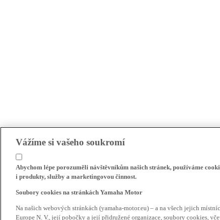
Vážíme si vašeho soukromí
Abychom lépe porozuměli návštěvníkům našich stránek, používáme cookie
i produkty, služby a marketingovou činnost.
Soubory cookies na stránkách Yamaha Motor
Na našich webových stránkách (yamaha-motor.eu) – a na všech jejich místn
Europe N. V., její pobočky a její přidružené organizace, soubory cookies, v