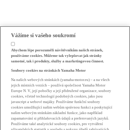
Vážíme si vašeho soukromí
Abychom lépe porozuměli návštěvníkům našich stránek,
používáme cookies. Můžeme tak vylepšovat jak stránky
samotné, tak i produkty, služby a marketingovou činnost.
Soubory cookies na stránkách Yamaha Motor
Na našich webových stránkách (yamaha-motor.eu) – a na všech
jejich místních verzích – používá společnost Yamaha Motor
Europe N. V., její pobočky a její přidružené organizace, soubory
cookies, včetně technologií podobných cookies, jako jsou
javascript a webové majáky. Používáme funkční soubory
cookies umožňující našim webům správnou funkci a poskytující
našim webovým stránkám základní funkce, jako například
zapamatování si přihlašovacích údajů a preferovaných jazyků.
Používáme také analytické soubory cookies, pro vytváření
uživatelských statistik v souladu s pokyny úřadů zabývajících