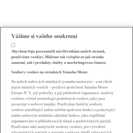
Vážíme si vašeho soukromí
Abychom lépe porozuměli návštěvníkům našich stránek,
používáme cookies. Můžeme tak vylepšovat jak stránky
samotné, tak i produkty, služby a marketingovou činnost.
Soubory cookies na stránkách Yamaha Motor
Na našich webových stránkách (yamaha-motor.eu) – a na všech
jejich místních verzích – používá společnost Yamaha Motor
Europe N. V., její pobočky a její přidružené organizace, soubory
cookies, včetně technologií podobných cookies, jako jsou
javascript a webové majáky. Používáme funkční soubory
cookies umožňující našim webům správnou funkci a poskytující
našim webovým stránkám základní funkce, jako například
zapamatování si přihlašovacích údajů a preferovaných jazyků.
Používáme také analytické soubory cookies, pro vytváření
uživatelských statistik v souladu s pokyny úřadů zabývajících