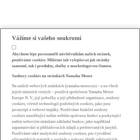
Vážíme si vašeho soukromí
Abychom lépe porozuměli návštěvníkům našich stránek,
používáme cookies. Můžeme tak vylepšovat jak stránky
samotné, tak i produkty, služby a marketingovou činnost.
Soubory cookies na stránkách Yamaha Motor
Na našich webových stránkách (yamaha-motor.eu) – a na všech
jejich místních verzích – používá společnost Yamaha Motor
Europe N. V., její pobočky a její přidružené organizace, soubory
cookies, včetně technologií podobných cookies, jako jsou
javascript a webové majáky. Používáme funkční soubory
cookies umožňující našim webům správnou funkci a poskytující
našim webovým stránkám základní funkce, jako například
zapamatování si přihlašovacích údajů a preferovaných jazyků.
Používáme také analytické soubory cookies, pro vytváření
uživatelských statistik v souladu s pokyny úřadů zabývajících