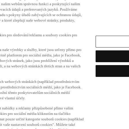
í našim webům správnou funkci a poskytující našim
ovacích údajů a preferovaných jazyků. Používáme
uladu s pokyny úřadů zabývajících se ochranou údajů,
a které zlepšují naše webové stránky, produkty,
okies pro sledování/reklamu a soubory cookies pro
a naše výrobky a služby, které jsou určeny přímo pro
etně platforem pro sociální média, jako je Facebook,
bových stránek, jako jsou prohlížení výrobků a
i, a na webových stránkách třetích stran a na vašich
ich webových stránkách (například prostřednictvím
prostřednictvím sociálních médií, jako je Facebook.
umožní těmto poskytovatelům sociálních médií
vé vlastní účely.
vat nabídky a reklamy přizpůsobené přímo vašim
kies pro sociální média kliknutím na tlačítko
mat pouze určité kategorie souborů cookies (například
vit vaše nastavení souborů cookies“. Můžete také