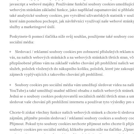
javascript a webové majáky. Používáme funkční soubory cookies umožňujíc
webovým stránkám základní funkce, jako například zapamatování si přihlaš
také analytické soubory cookies, pro vytváření uživatelských statistik v so
které nám pomohou pochopit, jak návštěvníci využívají naše webové stránky 
služby a marketingové úsilí.
Poskytnete-li pomocí tlačítka níže svůj souhlas, použijeme také soubory co
sociální média:
Sledovací / reklamní soubory cookies pro zobrazení příslušných reklam n
vás, na našich webových stránkách a na webových stránkách třetích stran, vč
přizpůsobené přímo vám na základě vašeho chování při prohlížení našich we
služeb, položek vložených do nákupního košíku, položek, které jste zakoupil
zájmech vyplývajících z takového chování při prohlížení.
Soubory cookies pro sociální média vám umožňují sledovat videa na naš
YouTube) a také umožňují snadné sdílení obsahu z našich webových stránek 
Jedná se o soubory cookies poskytovatelů sociálních médií třetích stran a 
sledovat vaše chování při prohlížení internetu a používat tyto výsledky pro s
Chcete-li získat všechny funkce našich webových stránek a chcete-li sledo
zájmům, přijměte prosím sledovací / reklamní soubory cookies a soubory coo
Přijmout. Pokud tyto soubory cookies nechcete přijmout nebo chcete-li přijí
soubory cookies pro sociální média), klikněte prosím níže na tlačítko „Upra