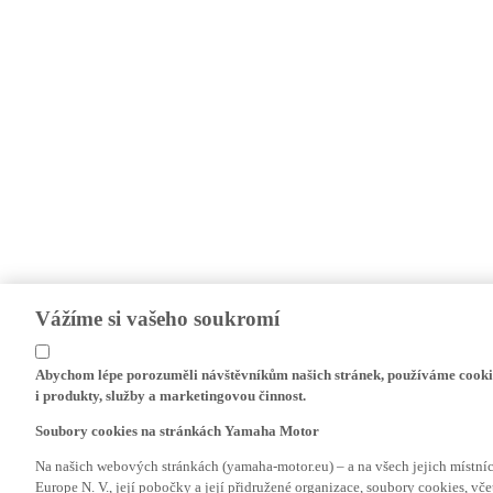
Vážíme si vašeho soukromí
Abychom lépe porozuměli návštěvníkům našich stránek, používáme cookie
i produkty, služby a marketingovou činnost.
Soubory cookies na stránkách Yamaha Motor
Na našich webových stránkách (yamaha-motor.eu) – a na všech jejich místn
Europe N. V., její pobočky a její přidružené organizace, soubory cookies, v