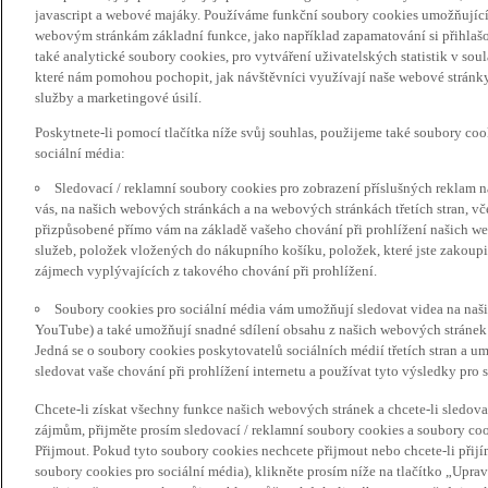
javascript a webové majáky. Používáme funkční soubory cookies umožňujíc
webovým stránkám základní funkce, jako například zapamatování si přihlaš
také analytické soubory cookies, pro vytváření uživatelských statistik v so
které nám pomohou pochopit, jak návštěvníci využívají naše webové stránky 
služby a marketingové úsilí.
Poskytnete-li pomocí tlačítka níže svůj souhlas, použijeme také soubory co
sociální média:
Sledovací / reklamní soubory cookies pro zobrazení příslušných reklam n
vás, na našich webových stránkách a na webových stránkách třetích stran, vč
přizpůsobené přímo vám na základě vašeho chování při prohlížení našich we
služeb, položek vložených do nákupního košíku, položek, které jste zakoupil
zájmech vyplývajících z takového chování při prohlížení.
Soubory cookies pro sociální média vám umožňují sledovat videa na naš
YouTube) a také umožňují snadné sdílení obsahu z našich webových stránek 
Jedná se o soubory cookies poskytovatelů sociálních médií třetích stran a 
sledovat vaše chování při prohlížení internetu a používat tyto výsledky pro s
Chcete-li získat všechny funkce našich webových stránek a chcete-li sledo
zájmům, přijměte prosím sledovací / reklamní soubory cookies a soubory coo
Přijmout. Pokud tyto soubory cookies nechcete přijmout nebo chcete-li přijí
soubory cookies pro sociální média), klikněte prosím níže na tlačítko „Upra