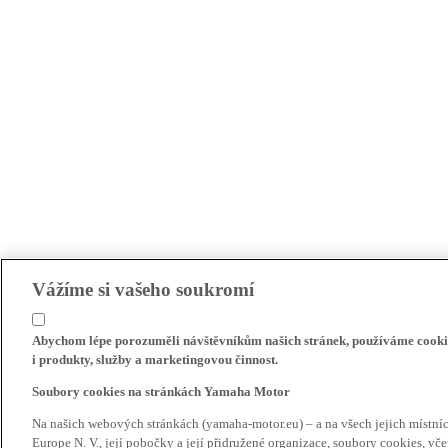
Vážíme si vašeho soukromí
Abychom lépe porozuměli návštěvníkům našich stránek, používáme cookie
i produkty, služby a marketingovou činnost.
Soubory cookies na stránkách Yamaha Motor
Na našich webových stránkách (yamaha-motor.eu) – a na všech jejich místn
Europe N. V., její pobočky a její přidružené organizace, soubory cookies, v