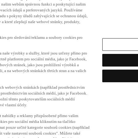
í našim webům správnou funkci a poskytující našim
ovacích údajů a preferovaných jazyků. Používáme
uladu s pokyny úřadů zabývajících se ochranou údajů,
a které zlepšují naše webové stránky, produkty,
okies pro sledování/reklamu a soubory cookies pro
a naše výrobky a služby, které jsou určeny přímo pro
etně platforem pro sociální média, jako je Facebook,
bových stránek, jako jsou prohlížení výrobků a
i, a na webových stránkách třetích stran a na vašich
ich webových stránkách (například prostřednictvím
prostřednictvím sociálních médií, jako je Facebook.
umožní těmto poskytovatelům sociálních médií
vé vlastní účely.
vat nabídky a reklamy přizpůsobené přímo vašim
kies pro sociální média kliknutím na tlačítko
mat pouze určité kategorie souborů cookies (například
vit vaše nastavení souborů cookies“. Můžete také