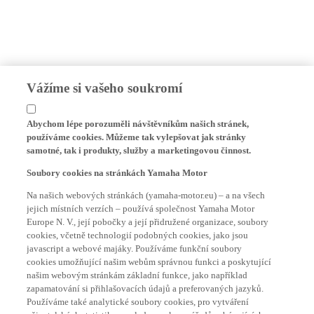
Vážíme si vašeho soukromí
Abychom lépe porozuměli návštěvníkům našich stránek,
používáme cookies. Můžeme tak vylepšovat jak stránky
samotné, tak i produkty, služby a marketingovou činnost.
Soubory cookies na stránkách Yamaha Motor
Na našich webových stránkách (yamaha-motor.eu) – a na všech
jejich místních verzích – používá společnost Yamaha Motor
Europe N. V., její pobočky a její přidružené organizace, soubory
cookies, včetně technologií podobných cookies, jako jsou
javascript a webové majáky. Používáme funkční soubory
cookies umožňující našim webům správnou funkci a poskytující
našim webovým stránkám základní funkce, jako například
zapamatování si přihlašovacích údajů a preferovaných jazyků.
Používáme také analytické soubory cookies, pro vytváření
uživatelských statistik v souladu s pokyny úřadů zabývajících