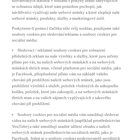
se ochranou údajů, které nám pomohou pochopit, jak
návštěvníci využívají naše webové stránky a které zlepšují naše
webové stránky, produkty, služby a marketingové úsilí.
Poskytnete-li pomocí tlačítka níže svůj souhlas, použijeme také
soubory cookies pro sledování/reklamu a soubory cookies pro
sociální média:
Sledovací / reklamní soubory cookies pro zobrazení
příslušných reklam na naše výrobky a služby, které jsou určeny
přímo pro vás, na našich webových stránkách a na webových
stránkách třetích stran, včetně platforem pro sociální média, jako
je Facebook, přizpůsobené přímo vám na základě vašeho
chování při prohlížení našich webových stránek, jako jsou
prohlížení výrobků a služeb, položek vložených do nákupního
košíku, položek, které jste zakoupili, a na webových stránkách
třetích stran a na vašich zájmech vyplývajících z takového
chování při prohlížení.
Soubory cookies pro sociální média vám umožňují sledovat
videa na našich webových stránkách (například prostřednictvím
YouTube) a také umožňují snadné sdílení obsahu z našich
webových stránek prostřednictvím sociálních médií, jako je
Facebook. Jedná se o soubory cookies poskytovatelů sociálních