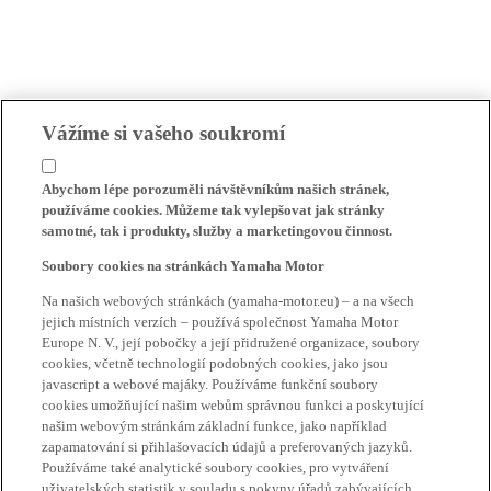
Vážíme si vašeho soukromí
Abychom lépe porozuměli návštěvníkům našich stránek,
používáme cookies. Můžeme tak vylepšovat jak stránky
samotné, tak i produkty, služby a marketingovou činnost.
Soubory cookies na stránkách Yamaha Motor
Na našich webových stránkách (yamaha-motor.eu) – a na všech
jejich místních verzích – používá společnost Yamaha Motor
Europe N. V., její pobočky a její přidružené organizace, soubory
cookies, včetně technologií podobných cookies, jako jsou
javascript a webové majáky. Používáme funkční soubory
cookies umožňující našim webům správnou funkci a poskytující
našim webovým stránkám základní funkce, jako například
zapamatování si přihlašovacích údajů a preferovaných jazyků.
Používáme také analytické soubory cookies, pro vytváření
uživatelských statistik v souladu s pokyny úřadů zabývajících