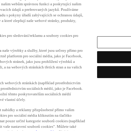
í našim webům správnou funkci a poskytující našim
ovacích údajů a preferovaných jazyků. Používáme
uladu s pokyny úřadů zabývajících se ochranou údajů,
a které zlepšují naše webové stránky, produkty,
okies pro sledování/reklamu a soubory cookies pro
a naše výrobky a služby, které jsou určeny přímo pro
etně platforem pro sociální média, jako je Facebook,
bových stránek, jako jsou prohlížení výrobků a
i, a na webových stránkách třetích stran a na vašich
ich webových stránkách (například prostřednictvím
prostřednictvím sociálních médií, jako je Facebook.
umožní těmto poskytovatelům sociálních médií
vé vlastní účely.
vat nabídky a reklamy přizpůsobené přímo vašim
kies pro sociální média kliknutím na tlačítko
mat pouze určité kategorie souborů cookies (například
vit vaše nastavení souborů cookies“. Můžete také