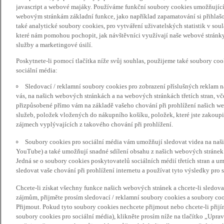
javascript a webové majáky. Používáme funkční soubory cookies umožňujíc
webovým stránkám základní funkce, jako například zapamatování si přihlaš
také analytické soubory cookies, pro vytváření uživatelských statistik v so
které nám pomohou pochopit, jak návštěvníci využívají naše webové stránky 
služby a marketingové úsilí.
Poskytnete-li pomocí tlačítka níže svůj souhlas, použijeme také soubory co
sociální média:
Sledovací / reklamní soubory cookies pro zobrazení příslušných reklam n
vás, na našich webových stránkách a na webových stránkách třetích stran, vč
přizpůsobené přímo vám na základě vašeho chování při prohlížení našich we
služeb, položek vložených do nákupního košíku, položek, které jste zakoupil
zájmech vyplývajících z takového chování při prohlížení.
Soubory cookies pro sociální média vám umožňují sledovat videa na naš
YouTube) a také umožňují snadné sdílení obsahu z našich webových stránek 
Jedná se o soubory cookies poskytovatelů sociálních médií třetích stran a 
sledovat vaše chování při prohlížení internetu a používat tyto výsledky pro s
Chcete-li získat všechny funkce našich webových stránek a chcete-li sledo
zájmům, přijměte prosím sledovací / reklamní soubory cookies a soubory coo
Přijmout. Pokud tyto soubory cookies nechcete přijmout nebo chcete-li přijí
soubory cookies pro sociální média), klikněte prosím níže na tlačítko „Upra