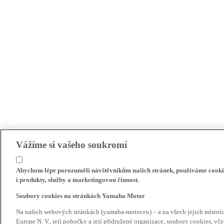
Vážíme si vašeho soukromí
Abychom lépe porozuměli návštěvníkům našich stránek, používáme cookie
i produkty, služby a marketingovou činnost.
Soubory cookies na stránkách Yamaha Motor
Na našich webových stránkách (yamaha-motor.eu) – a na všech jejich místn
Europe N. V., její pobočky a její přidružené organizace, soubory cookies, v