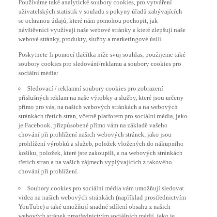
uživatelských statistik v souladu s pokyny úřadů zabývajících
se ochranou údajů, které nám pomohou pochopit, jak
návštěvníci využívají naše webové stránky a které zlepšují naše
webové stránky, produkty, služby a marketingové úsilí.
Poskytnete-li pomocí tlačítka níže svůj souhlas, použijeme také
soubory cookies pro sledování/reklamu a soubory cookies pro
sociální média:
Sledovací / reklamní soubory cookies pro zobrazení
příslušných reklam na naše výrobky a služby, které jsou určeny
přímo pro vás, na našich webových stránkách a na webových
stránkách třetích stran, včetně platforem pro sociální média, jako
je Facebook, přizpůsobené přímo vám na základě vašeho
chování při prohlížení našich webových stránek, jako jsou
prohlížení výrobků a služeb, položek vložených do nákupního
košíku, položek, které jste zakoupili, a na webových stránkách
třetích stran a na vašich zájmech vyplývajících z takového
chování při prohlížení.
Soubory cookies pro sociální média vám umožňují sledovat
videa na našich webových stránkách (například prostřednictvím
YouTube) a také umožňují snadné sdílení obsahu z našich
webových stránek prostřednictvím sociálních médií, jako je