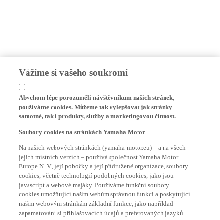
Vážíme si vašeho soukromí
Abychom lépe porozuměli návštěvníkům našich stránek,
používáme cookies. Můžeme tak vylepšovat jak stránky
samotné, tak i produkty, služby a marketingovou činnost.
Soubory cookies na stránkách Yamaha Motor
Na našich webových stránkách (yamaha-motor.eu) – a na všech
jejich místních verzích – používá společnost Yamaha Motor
Europe N. V., její pobočky a její přidružené organizace, soubory
cookies, včetně technologií podobných cookies, jako jsou
javascript a webové majáky. Používáme funkční soubory
cookies umožňující našim webům správnou funkci a poskytující
našim webovým stránkám základní funkce, jako například
zapamatování si přihlašovacích údajů a preferovaných jazyků.
Používáme také analytické soubory cookies, pro vytváření