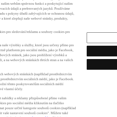
í našim webům správnou funkci a poskytující našim
ovacích údajů a preferovaných jazyků. Používáme
uladu s pokyny úřadů zabývajících se ochranou údajů,
a které zlepšují naše webové stránky, produkty,
okies pro sledování/reklamu a soubory cookies pro
a naše výrobky a služby, které jsou určeny přímo pro
etně platforem pro sociální média, jako je Facebook,
bových stránek, jako jsou prohlížení výrobků a
i, a na webových stránkách třetích stran a na vašich
ich webových stránkách (například prostřednictvím
prostřednictvím sociálních médií, jako je Facebook.
umožní těmto poskytovatelům sociálních médií
vé vlastní účely.
vat nabídky a reklamy přizpůsobené přímo vašim
kies pro sociální média kliknutím na tlačítko
mat pouze určité kategorie souborů cookies (například
vit vaše nastavení souborů cookies“. Můžete také