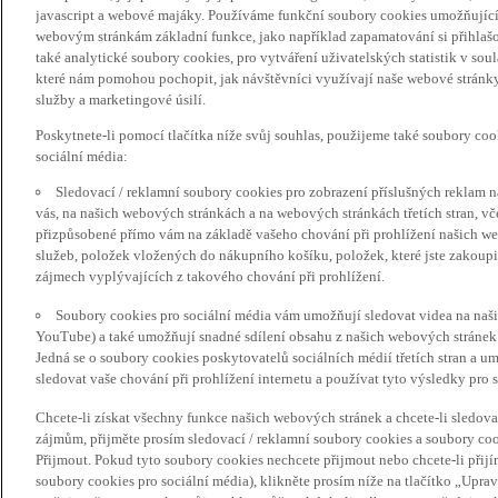
javascript a webové majáky. Používáme funkční soubory cookies umožňujíc
webovým stránkám základní funkce, jako například zapamatování si přihlaš
také analytické soubory cookies, pro vytváření uživatelských statistik v so
které nám pomohou pochopit, jak návštěvníci využívají naše webové stránky 
služby a marketingové úsilí.
Poskytnete-li pomocí tlačítka níže svůj souhlas, použijeme také soubory co
sociální média:
Sledovací / reklamní soubory cookies pro zobrazení příslušných reklam n
vás, na našich webových stránkách a na webových stránkách třetích stran, vč
přizpůsobené přímo vám na základě vašeho chování při prohlížení našich we
služeb, položek vložených do nákupního košíku, položek, které jste zakoupil
zájmech vyplývajících z takového chování při prohlížení.
Soubory cookies pro sociální média vám umožňují sledovat videa na naš
YouTube) a také umožňují snadné sdílení obsahu z našich webových stránek 
Jedná se o soubory cookies poskytovatelů sociálních médií třetích stran a 
sledovat vaše chování při prohlížení internetu a používat tyto výsledky pro s
Chcete-li získat všechny funkce našich webových stránek a chcete-li sledo
zájmům, přijměte prosím sledovací / reklamní soubory cookies a soubory coo
Přijmout. Pokud tyto soubory cookies nechcete přijmout nebo chcete-li přijí
soubory cookies pro sociální média), klikněte prosím níže na tlačítko „Upra