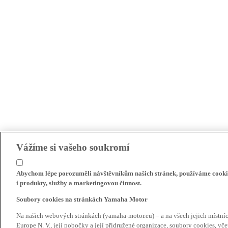
Vážíme si vašeho soukromí
Abychom lépe porozuměli návštěvníkům našich stránek, používáme cookie
i produkty, služby a marketingovou činnost.
Soubory cookies na stránkách Yamaha Motor
Na našich webových stránkách (yamaha-motor.eu) – a na všech jejich místn
Europe N. V., její pobočky a její přidružené organizace, soubory cookies, v