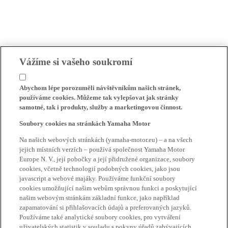
Vážíme si vašeho soukromí
Abychom lépe porozuměli návštěvníkům našich stránek,
používáme cookies. Můžeme tak vylepšovat jak stránky
samotné, tak i produkty, služby a marketingovou činnost.
Soubory cookies na stránkách Yamaha Motor
Na našich webových stránkách (yamaha-motor.eu) – a na všech
jejich místních verzích – používá společnost Yamaha Motor
Europe N. V., její pobočky a její přidružené organizace, soubory
cookies, včetně technologií podobných cookies, jako jsou
javascript a webové majáky. Používáme funkční soubory
cookies umožňující našim webům správnou funkci a poskytující
našim webovým stránkám základní funkce, jako například
zapamatování si přihlašovacích údajů a preferovaných jazyků.
Používáme také analytické soubory cookies, pro vytváření
uživatelských statistik v souladu s pokyny úřadů zabývajících