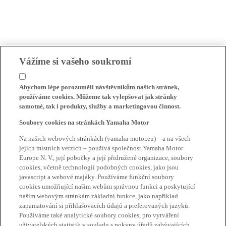
Vážíme si vašeho soukromí
Abychom lépe porozuměli návštěvníkům našich stránek,
používáme cookies. Můžeme tak vylepšovat jak stránky
samotné, tak i produkty, služby a marketingovou činnost.
Soubory cookies na stránkách Yamaha Motor
Na našich webových stránkách (yamaha-motor.eu) – a na všech
jejich místních verzích – používá společnost Yamaha Motor
Europe N. V., její pobočky a její přidružené organizace, soubory
cookies, včetně technologií podobných cookies, jako jsou
javascript a webové majáky. Používáme funkční soubory
cookies umožňující našim webům správnou funkci a poskytující
našim webovým stránkám základní funkce, jako například
zapamatování si přihlašovacích údajů a preferovaných jazyků.
Používáme také analytické soubory cookies, pro vytváření
uživatelských statistik v souladu s pokyny úřadů zabývajících