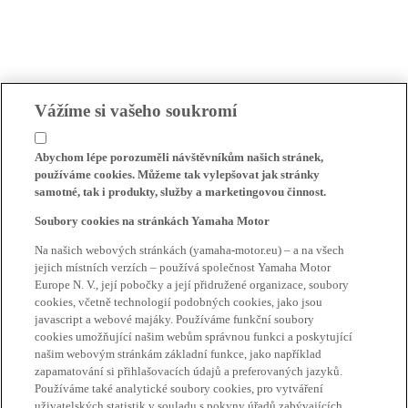
Vážíme si vašeho soukromí
Abychom lépe porozuměli návštěvníkům našich stránek,
používáme cookies. Můžeme tak vylepšovat jak stránky
samotné, tak i produkty, služby a marketingovou činnost.
Soubory cookies na stránkách Yamaha Motor
Na našich webových stránkách (yamaha-motor.eu) – a na všech
jejich místních verzích – používá společnost Yamaha Motor
Europe N. V., její pobočky a její přidružené organizace, soubory
cookies, včetně technologií podobných cookies, jako jsou
javascript a webové majáky. Používáme funkční soubory
cookies umožňující našim webům správnou funkci a poskytující
našim webovým stránkám základní funkce, jako například
zapamatování si přihlašovacích údajů a preferovaných jazyků.
Používáme také analytické soubory cookies, pro vytváření
uživatelských statistik v souladu s pokyny úřadů zabývajících