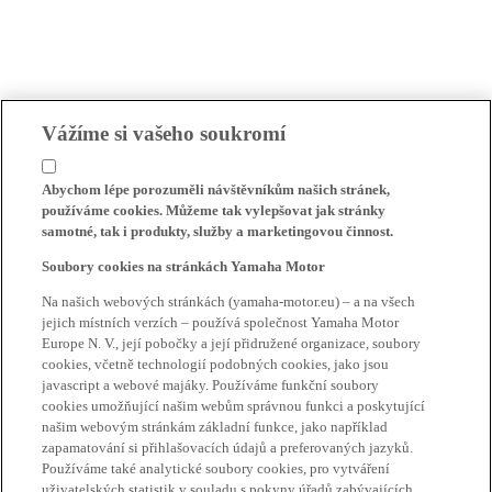
Vážíme si vašeho soukromí
Abychom lépe porozuměli návštěvníkům našich stránek,
používáme cookies. Můžeme tak vylepšovat jak stránky
samotné, tak i produkty, služby a marketingovou činnost.
Soubory cookies na stránkách Yamaha Motor
Na našich webových stránkách (yamaha-motor.eu) – a na všech
jejich místních verzích – používá společnost Yamaha Motor
Europe N. V., její pobočky a její přidružené organizace, soubory
cookies, včetně technologií podobných cookies, jako jsou
javascript a webové majáky. Používáme funkční soubory
cookies umožňující našim webům správnou funkci a poskytující
našim webovým stránkám základní funkce, jako například
zapamatování si přihlašovacích údajů a preferovaných jazyků.
Používáme také analytické soubory cookies, pro vytváření
uživatelských statistik v souladu s pokyny úřadů zabývajících