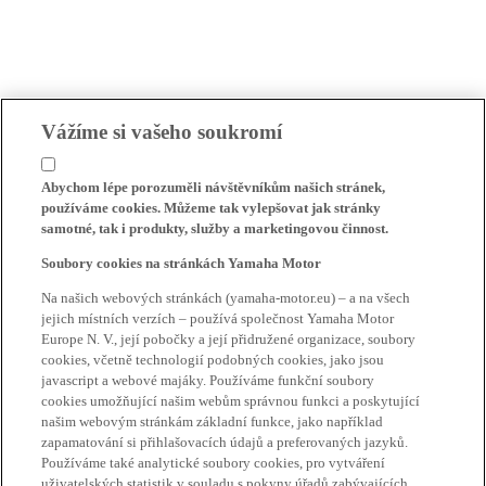
Vážíme si vašeho soukromí
Abychom lépe porozuměli návštěvníkům našich stránek,
používáme cookies. Můžeme tak vylepšovat jak stránky
samotné, tak i produkty, služby a marketingovou činnost.
Soubory cookies na stránkách Yamaha Motor
Na našich webových stránkách (yamaha-motor.eu) – a na všech
jejich místních verzích – používá společnost Yamaha Motor
Europe N. V., její pobočky a její přidružené organizace, soubory
cookies, včetně technologií podobných cookies, jako jsou
javascript a webové majáky. Používáme funkční soubory
cookies umožňující našim webům správnou funkci a poskytující
našim webovým stránkám základní funkce, jako například
zapamatování si přihlašovacích údajů a preferovaných jazyků.
Používáme také analytické soubory cookies, pro vytváření
uživatelských statistik v souladu s pokyny úřadů zabývajících