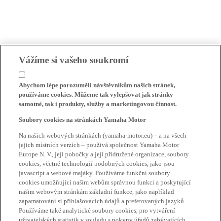
Vážíme si vašeho soukromí
Abychom lépe porozuměli návštěvníkům našich stránek,
používáme cookies. Můžeme tak vylepšovat jak stránky
samotné, tak i produkty, služby a marketingovou činnost.
Soubory cookies na stránkách Yamaha Motor
Na našich webových stránkách (yamaha-motor.eu) – a na všech
jejich místních verzích – používá společnost Yamaha Motor
Europe N. V., její pobočky a její přidružené organizace, soubory
cookies, včetně technologií podobných cookies, jako jsou
javascript a webové majáky. Používáme funkční soubory
cookies umožňující našim webům správnou funkci a poskytující
našim webovým stránkám základní funkce, jako například
zapamatování si přihlašovacích údajů a preferovaných jazyků.
Používáme také analytické soubory cookies, pro vytváření
uživatelských statistik v souladu s pokyny úřadů zabývajících