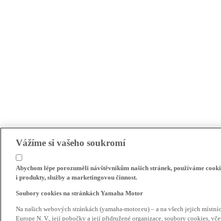
Vážíme si vašeho soukromí
Abychom lépe porozuměli návštěvníkům našich stránek, používáme cookie
i produkty, služby a marketingovou činnost.
Soubory cookies na stránkách Yamaha Motor
Na našich webových stránkách (yamaha-motor.eu) – a na všech jejich místn
Europe N. V., její pobočky a její přidružené organizace, soubory cookies, v