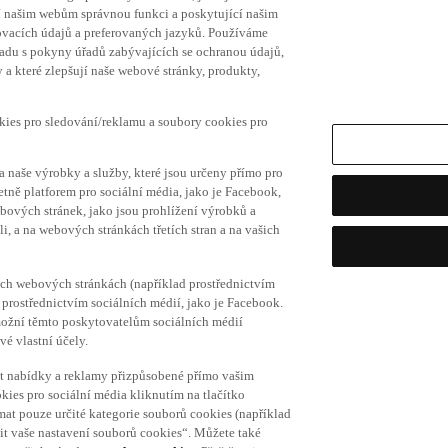
í našim webům správnou funkci a poskytující našim
ovacích údajů a preferovaných jazyků. Používáme
uladu s pokyny úřadů zabývajících se ochranou údajů,
a které zlepšují naše webové stránky, produkty,
okies pro sledování/reklamu a soubory cookies pro
a naše výrobky a služby, které jsou určeny přímo pro
etně platforem pro sociální média, jako je Facebook,
bových stránek, jako jsou prohlížení výrobků a
i, a na webových stránkách třetích stran a na vašich
ich webových stránkách (například prostřednictvím
prostřednictvím sociálních médií, jako je Facebook.
umožní těmto poskytovatelům sociálních médií
vé vlastní účely.
vat nabídky a reklamy přizpůsobené přímo vašim
kies pro sociální média kliknutím na tlačítko
mat pouze určité kategorie souborů cookies (například
vit vaše nastavení souborů cookies“. Můžete také