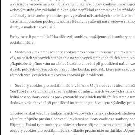
javascript a webové majáky. Používáme funkční soubory cookies umožňujíc
webovým stránkám základní funkce, jako například zapamatování si přihlaš
také analytické soubory cookies, pro vytváření uživatelských statistik v so
které nám pomohou pochopit, jak návštěvníci využívají naše webové stránky 
služby a marketingové úsilí.
Poskytnete-li pomocí tlačítka níže svůj souhlas, použijeme také soubory co
sociální média:
Sledovací / reklamní soubory cookies pro zobrazení příslušných reklam n
vás, na našich webových stránkách a na webových stránkách třetích stran, vč
přizpůsobené přímo vám na základě vašeho chování při prohlížení našich we
služeb, položek vložených do nákupního košíku, položek, které jste zakoupil
zájmech vyplývajících z takového chování při prohlížení.
Soubory cookies pro sociální média vám umožňují sledovat videa na naš
YouTube) a také umožňují snadné sdílení obsahu z našich webových stránek 
Jedná se o soubory cookies poskytovatelů sociálních médií třetích stran a 
sledovat vaše chování při prohlížení internetu a používat tyto výsledky pro s
Chcete-li získat všechny funkce našich webových stránek a chcete-li sledo
zájmům, přijměte prosím sledovací / reklamní soubory cookies a soubory coo
Přijmout. Pokud tyto soubory cookies nechcete přijmout nebo chcete-li přijí
soubory cookies pro sociální média), klikněte prosím níže na tlačítko „Upra