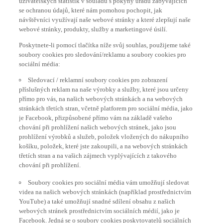
se ochranou údajů, které nám pomohou pochopit, jak
návštěvníci využívají naše webové stránky a které zlepšují naše
webové stránky, produkty, služby a marketingové úsilí.
Poskytnete-li pomocí tlačítka níže svůj souhlas, použijeme také
soubory cookies pro sledování/reklamu a soubory cookies pro
sociální média:
Sledovací / reklamní soubory cookies pro zobrazení
příslušných reklam na naše výrobky a služby, které jsou určeny
přímo pro vás, na našich webových stránkách a na webových
stránkách třetích stran, včetně platforem pro sociální média, jako
je Facebook, přizpůsobené přímo vám na základě vašeho
chování při prohlížení našich webových stránek, jako jsou
prohlížení výrobků a služeb, položek vložených do nákupního
košíku, položek, které jste zakoupili, a na webových stránkách
třetích stran a na vašich zájmech vyplývajících z takového
chování při prohlížení.
Soubory cookies pro sociální média vám umožňují sledovat
videa na našich webových stránkách (například prostřednictvím
YouTube) a také umožňují snadné sdílení obsahu z našich
webových stránek prostřednictvím sociálních médií, jako je
Facebook. Jedná se o soubory cookies poskytovatelů sociálních