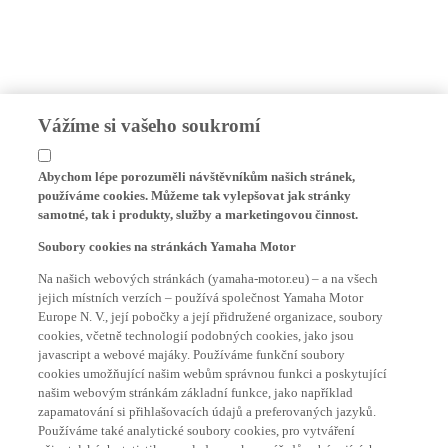
Vážíme si vašeho soukromí
Abychom lépe porozuměli návštěvníkům našich stránek,
používáme cookies. Můžeme tak vylepšovat jak stránky
samotné, tak i produkty, služby a marketingovou činnost.
Soubory cookies na stránkách Yamaha Motor
Na našich webových stránkách (yamaha-motor.eu) – a na všech
jejich místních verzích – používá společnost Yamaha Motor
Europe N. V., její pobočky a její přidružené organizace, soubory
cookies, včetně technologií podobných cookies, jako jsou
javascript a webové majáky. Používáme funkční soubory
cookies umožňující našim webům správnou funkci a poskytující
našim webovým stránkám základní funkce, jako například
zapamatování si přihlašovacích údajů a preferovaných jazyků.
Používáme také analytické soubory cookies, pro vytváření
uživatelských statistik v souladu s pokyny úřadů zabývajících