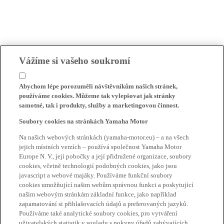
Vážíme si vašeho soukromí
Abychom lépe porozuměli návštěvníkům našich stránek,
používáme cookies. Můžeme tak vylepšovat jak stránky
samotné, tak i produkty, služby a marketingovou činnost.
Soubory cookies na stránkách Yamaha Motor
Na našich webových stránkách (yamaha-motor.eu) – a na všech
jejich místních verzích – používá společnost Yamaha Motor
Europe N. V., její pobočky a její přidružené organizace, soubory
cookies, včetně technologií podobných cookies, jako jsou
javascript a webové majáky. Používáme funkční soubory
cookies umožňující našim webům správnou funkci a poskytující
našim webovým stránkám základní funkce, jako například
zapamatování si přihlašovacích údajů a preferovaných jazyků.
Používáme také analytické soubory cookies, pro vytváření
uživatelských statistik v souladu s pokyny úřadů zabývajících