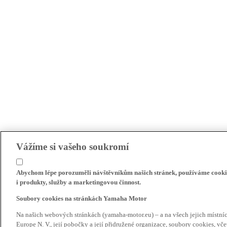
Vážíme si vašeho soukromí
Abychom lépe porozuměli návštěvníkům našich stránek, používáme cookie
i produkty, služby a marketingovou činnost.
Soubory cookies na stránkách Yamaha Motor
Na našich webových stránkách (yamaha-motor.eu) – a na všech jejich místn
Europe N. V., její pobočky a její přidružené organizace, soubory cookies, v