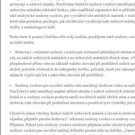
javascript a webové majáky. Používáme funkční soubory cookies umožňujíc
webovým stránkám základní funkce, jako například zapamatování si přihlaš
také analytické soubory cookies, pro vytváření uživatelských statistik v so
které nám pomohou pochopit, jak návštěvníci využívají naše webové stránky 
služby a marketingové úsilí.
Poskytnete-li pomocí tlačítka níže svůj souhlas, použijeme také soubory co
sociální média:
Sledovací / reklamní soubory cookies pro zobrazení příslušných reklam n
vás, na našich webových stránkách a na webových stránkách třetích stran, vč
přizpůsobené přímo vám na základě vašeho chování při prohlížení našich we
služeb, položek vložených do nákupního košíku, položek, které jste zakoupil
zájmech vyplývajících z takového chování při prohlížení.
Soubory cookies pro sociální média vám umožňují sledovat videa na naš
YouTube) a také umožňují snadné sdílení obsahu z našich webových stránek 
Jedná se o soubory cookies poskytovatelů sociálních médií třetích stran a 
sledovat vaše chování při prohlížení internetu a používat tyto výsledky pro s
Chcete-li získat všechny funkce našich webových stránek a chcete-li sledo
zájmům, přijměte prosím sledovací / reklamní soubory cookies a soubory coo
Přijmout. Pokud tyto soubory cookies nechcete přijmout nebo chcete-li přijí
soubory cookies pro sociální média), klikněte prosím níže na tlačítko „Upra