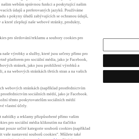
í našim webům správnou funkci a poskytující našim
ovacích údajů a preferovaných jazyků. Používáme
uladu s pokyny úřadů zabývajících se ochranou údajů,
a které zlepšují naše webové stránky, produkty,
okies pro sledování/reklamu a soubory cookies pro
a naše výrobky a služby, které jsou určeny přímo pro
etně platforem pro sociální média, jako je Facebook,
bových stránek, jako jsou prohlížení výrobků a
i, a na webových stránkách třetích stran a na vašich
ich webových stránkách (například prostřednictvím
prostřednictvím sociálních médií, jako je Facebook.
umožní těmto poskytovatelům sociálních médií
vé vlastní účely.
vat nabídky a reklamy přizpůsobené přímo vašim
kies pro sociální média kliknutím na tlačítko
mat pouze určité kategorie souborů cookies (například
vit vaše nastavení souborů cookies“. Můžete také