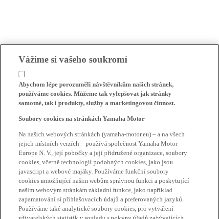
Vážíme si vašeho soukromí
Abychom lépe porozuměli návštěvníkům našich stránek,
používáme cookies. Můžeme tak vylepšovat jak stránky
samotné, tak i produkty, služby a marketingovou činnost.
Soubory cookies na stránkách Yamaha Motor
Na našich webových stránkách (yamaha-motor.eu) – a na všech
jejich místních verzích – používá společnost Yamaha Motor
Europe N. V., její pobočky a její přidružené organizace, soubory
cookies, včetně technologií podobných cookies, jako jsou
javascript a webové majáky. Používáme funkční soubory
cookies umožňující našim webům správnou funkci a poskytující
našim webovým stránkám základní funkce, jako například
zapamatování si přihlašovacích údajů a preferovaných jazyků.
Používáme také analytické soubory cookies, pro vytváření
uživatelských statistik v souladu s pokyny úřadů zabývajících