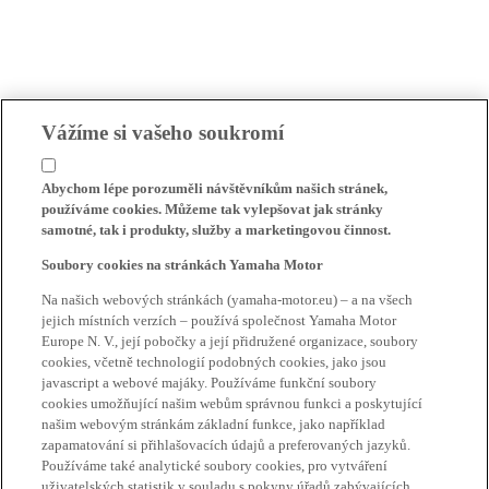
Vážíme si vašeho soukromí
Abychom lépe porozuměli návštěvníkům našich stránek,
používáme cookies. Můžeme tak vylepšovat jak stránky
samotné, tak i produkty, služby a marketingovou činnost.
Soubory cookies na stránkách Yamaha Motor
Na našich webových stránkách (yamaha-motor.eu) – a na všech
jejich místních verzích – používá společnost Yamaha Motor
Europe N. V., její pobočky a její přidružené organizace, soubory
cookies, včetně technologií podobných cookies, jako jsou
javascript a webové majáky. Používáme funkční soubory
cookies umožňující našim webům správnou funkci a poskytující
našim webovým stránkám základní funkce, jako například
zapamatování si přihlašovacích údajů a preferovaných jazyků.
Používáme také analytické soubory cookies, pro vytváření
uživatelských statistik v souladu s pokyny úřadů zabývajících