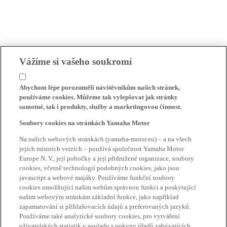
Vážíme si vašeho soukromí
Abychom lépe porozuměli návštěvníkům našich stránek,
používáme cookies. Můžeme tak vylepšovat jak stránky
samotné, tak i produkty, služby a marketingovou činnost.
Soubory cookies na stránkách Yamaha Motor
Na našich webových stránkách (yamaha-motor.eu) – a na všech
jejich místních verzích – používá společnost Yamaha Motor
Europe N. V., její pobočky a její přidružené organizace, soubory
cookies, včetně technologií podobných cookies, jako jsou
javascript a webové majáky. Používáme funkční soubory
cookies umožňující našim webům správnou funkci a poskytující
našim webovým stránkám základní funkce, jako například
zapamatování si přihlašovacích údajů a preferovaných jazyků.
Používáme také analytické soubory cookies, pro vytváření
uživatelských statistik v souladu s pokyny úřadů zabývajících