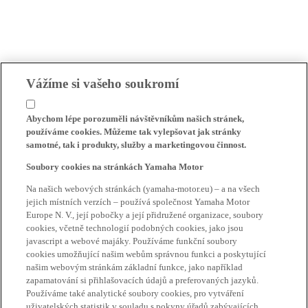
Vážíme si vašeho soukromí
Abychom lépe porozuměli návštěvníkům našich stránek,
používáme cookies. Můžeme tak vylepšovat jak stránky
samotné, tak i produkty, služby a marketingovou činnost.
Soubory cookies na stránkách Yamaha Motor
Na našich webových stránkách (yamaha-motor.eu) – a na všech
jejich místních verzích – používá společnost Yamaha Motor
Europe N. V., její pobočky a její přidružené organizace, soubory
cookies, včetně technologií podobných cookies, jako jsou
javascript a webové majáky. Používáme funkční soubory
cookies umožňující našim webům správnou funkci a poskytující
našim webovým stránkám základní funkce, jako například
zapamatování si přihlašovacích údajů a preferovaných jazyků.
Používáme také analytické soubory cookies, pro vytváření
uživatelských statistik v souladu s pokyny úřadů zabývajících