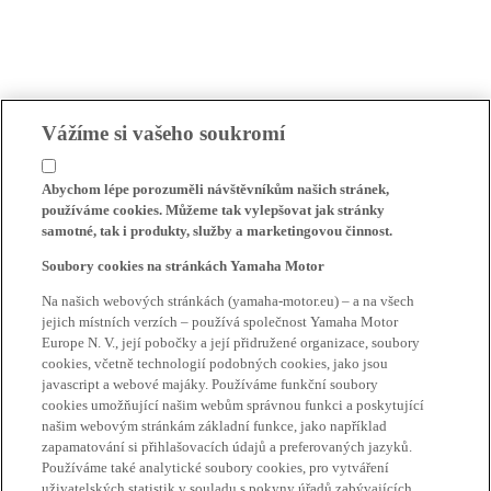
Vážíme si vašeho soukromí
Abychom lépe porozuměli návštěvníkům našich stránek,
používáme cookies. Můžeme tak vylepšovat jak stránky
samotné, tak i produkty, služby a marketingovou činnost.
Soubory cookies na stránkách Yamaha Motor
Na našich webových stránkách (yamaha-motor.eu) – a na všech
jejich místních verzích – používá společnost Yamaha Motor
Europe N. V., její pobočky a její přidružené organizace, soubory
cookies, včetně technologií podobných cookies, jako jsou
javascript a webové majáky. Používáme funkční soubory
cookies umožňující našim webům správnou funkci a poskytující
našim webovým stránkám základní funkce, jako například
zapamatování si přihlašovacích údajů a preferovaných jazyků.
Používáme také analytické soubory cookies, pro vytváření
uživatelských statistik v souladu s pokyny úřadů zabývajících