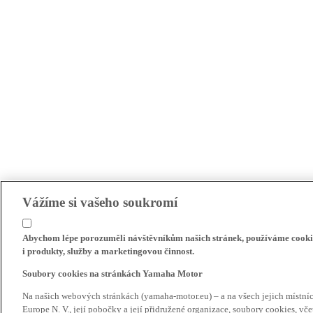
Vážíme si vašeho soukromí
Abychom lépe porozuměli návštěvníkům našich stránek, používáme cookie
i produkty, služby a marketingovou činnost.
Soubory cookies na stránkách Yamaha Motor
Na našich webových stránkách (yamaha-motor.eu) – a na všech jejich místn
Europe N. V., její pobočky a její přidružené organizace, soubory cookies, v