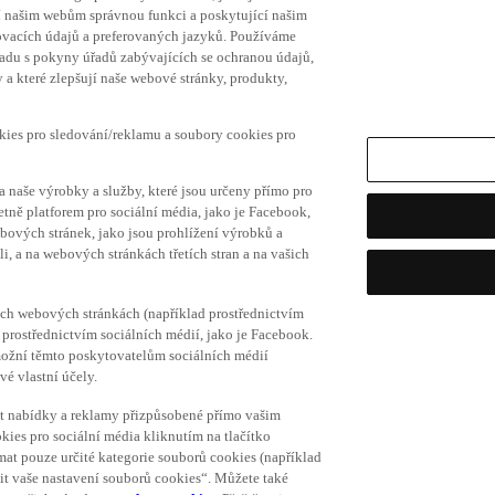
í našim webům správnou funkci a poskytující našim
ovacích údajů a preferovaných jazyků. Používáme
uladu s pokyny úřadů zabývajících se ochranou údajů,
a které zlepšují naše webové stránky, produkty,
okies pro sledování/reklamu a soubory cookies pro
a naše výrobky a služby, které jsou určeny přímo pro
etně platforem pro sociální média, jako je Facebook,
bových stránek, jako jsou prohlížení výrobků a
i, a na webových stránkách třetích stran a na vašich
ich webových stránkách (například prostřednictvím
prostřednictvím sociálních médií, jako je Facebook.
umožní těmto poskytovatelům sociálních médií
vé vlastní účely.
vat nabídky a reklamy přizpůsobené přímo vašim
kies pro sociální média kliknutím na tlačítko
mat pouze určité kategorie souborů cookies (například
vit vaše nastavení souborů cookies“. Můžete také