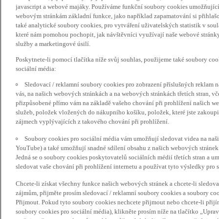
javascript a webové majáky. Používáme funkční soubory cookies umožňujíc
webovým stránkám základní funkce, jako například zapamatování si přihlaš
také analytické soubory cookies, pro vytváření uživatelských statistik v so
které nám pomohou pochopit, jak návštěvníci využívají naše webové stránky 
služby a marketingové úsilí.
Poskytnete-li pomocí tlačítka níže svůj souhlas, použijeme také soubory co
sociální média:
Sledovací / reklamní soubory cookies pro zobrazení příslušných reklam n
vás, na našich webových stránkách a na webových stránkách třetích stran, vč
přizpůsobené přímo vám na základě vašeho chování při prohlížení našich we
služeb, položek vložených do nákupního košíku, položek, které jste zakoupil
zájmech vyplývajících z takového chování při prohlížení.
Soubory cookies pro sociální média vám umožňují sledovat videa na naš
YouTube) a také umožňují snadné sdílení obsahu z našich webových stránek 
Jedná se o soubory cookies poskytovatelů sociálních médií třetích stran a 
sledovat vaše chování při prohlížení internetu a používat tyto výsledky pro s
Chcete-li získat všechny funkce našich webových stránek a chcete-li sledo
zájmům, přijměte prosím sledovací / reklamní soubory cookies a soubory coo
Přijmout. Pokud tyto soubory cookies nechcete přijmout nebo chcete-li přijí
soubory cookies pro sociální média), klikněte prosím níže na tlačítko „Upra