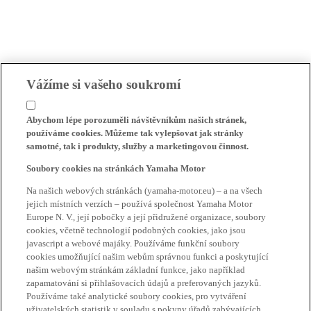
Vážíme si vašeho soukromí
Abychom lépe porozuměli návštěvníkům našich stránek,
používáme cookies. Můžeme tak vylepšovat jak stránky
samotné, tak i produkty, služby a marketingovou činnost.
Soubory cookies na stránkách Yamaha Motor
Na našich webových stránkách (yamaha-motor.eu) – a na všech
jejich místních verzích – používá společnost Yamaha Motor
Europe N. V., její pobočky a její přidružené organizace, soubory
cookies, včetně technologií podobných cookies, jako jsou
javascript a webové majáky. Používáme funkční soubory
cookies umožňující našim webům správnou funkci a poskytující
našim webovým stránkám základní funkce, jako například
zapamatování si přihlašovacích údajů a preferovaných jazyků.
Používáme také analytické soubory cookies, pro vytváření
uživatelských statistik v souladu s pokyny úřadů zabývajících