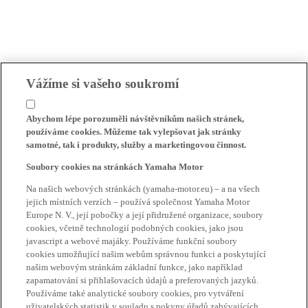
Vážíme si vašeho soukromí
Abychom lépe porozuměli návštěvníkům našich stránek,
používáme cookies. Můžeme tak vylepšovat jak stránky
samotné, tak i produkty, služby a marketingovou činnost.
Soubory cookies na stránkách Yamaha Motor
Na našich webových stránkách (yamaha-motor.eu) – a na všech
jejich místních verzích – používá společnost Yamaha Motor
Europe N. V., její pobočky a její přidružené organizace, soubory
cookies, včetně technologií podobných cookies, jako jsou
javascript a webové majáky. Používáme funkční soubory
cookies umožňující našim webům správnou funkci a poskytující
našim webovým stránkám základní funkce, jako například
zapamatování si přihlašovacích údajů a preferovaných jazyků.
Používáme také analytické soubory cookies, pro vytváření
uživatelských statistik v souladu s pokyny úřadů zabývajících