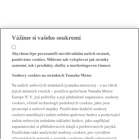
Vážíme si vašeho soukromí
Abychom lépe porozuměli návštěvníkům našich stránek,
používáme cookies. Můžeme tak vylepšovat jak stránky
samotné, tak i produkty, služby a marketingovou činnost.
Soubory cookies na stránkách Yamaha Motor
Na našich webových stránkách (yamaha-motor.eu) – a na všech
jejich místních verzích – používá společnost Yamaha Motor
Europe N. V., její pobočky a její přidružené organizace, soubory
cookies, včetně technologií podobných cookies, jako jsou
javascript a webové majáky. Používáme funkční soubory
cookies umožňující našim webům správnou funkci a poskytující
našim webovým stránkám základní funkce, jako například
zapamatování si přihlašovacích údajů a preferovaných jazyků.
Používáme také analytické soubory cookies, pro vytváření
uživatelských statistik v souladu s pokyny úřadů zabývajících