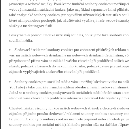
javascript a webové majáky. Používáme funkční soubory cookies umožňujíc
webovým stránkám základní funkce, jako například zapamatování si přihlaš
také analytické soubory cookies, pro vytváření uživatelských statistik v so
které nám pomohou pochopit, jak návštěvníci využívají naše webové stránky 
služby a marketingové úsilí.
Poskytnete-li pomocí tlačítka níže svůj souhlas, použijeme také soubory co
sociální média:
Sledovací / reklamní soubory cookies pro zobrazení příslušných reklam n
vás, na našich webových stránkách a na webových stránkách třetích stran, vč
přizpůsobené přímo vám na základě vašeho chování při prohlížení našich we
služeb, položek vložených do nákupního košíku, položek, které jste zakoupil
zájmech vyplývajících z takového chování při prohlížení.
Soubory cookies pro sociální média vám umožňují sledovat videa na naš
YouTube) a také umožňují snadné sdílení obsahu z našich webových stránek 
Jedná se o soubory cookies poskytovatelů sociálních médií třetích stran a 
sledovat vaše chování při prohlížení internetu a používat tyto výsledky pro s
Chcete-li získat všechny funkce našich webových stránek a chcete-li sledo
zájmům, přijměte prosím sledovací / reklamní soubory cookies a soubory coo
Přijmout. Pokud tyto soubory cookies nechcete přijmout nebo chcete-li přijí
soubory cookies pro sociální média), klikněte prosím níže na tlačítko „Upra