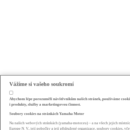
Vážíme si vašeho soukromí
Abychom lépe porozuměli návštěvníkům našich stránek, používáme cookie
i produkty, služby a marketingovou činnost.
Soubory cookies na stránkách Yamaha Motor
Na našich webových stránkách (yamaha-motor.eu) – a na všech jejich místn
Europe N. V., její pobočky a její přidružené organizace, soubory cookies, v