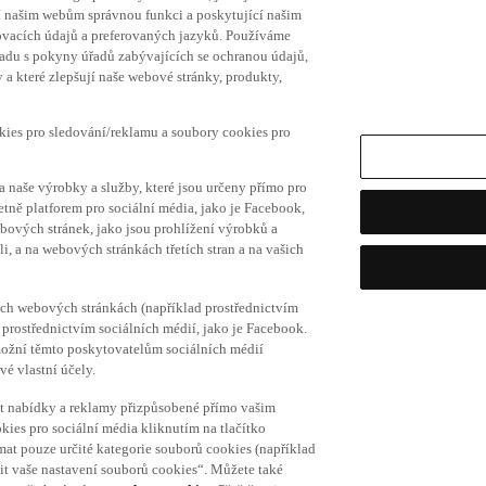
í našim webům správnou funkci a poskytující našim
ovacích údajů a preferovaných jazyků. Používáme
uladu s pokyny úřadů zabývajících se ochranou údajů,
a které zlepšují naše webové stránky, produkty,
okies pro sledování/reklamu a soubory cookies pro
a naše výrobky a služby, které jsou určeny přímo pro
etně platforem pro sociální média, jako je Facebook,
bových stránek, jako jsou prohlížení výrobků a
i, a na webových stránkách třetích stran a na vašich
ich webových stránkách (například prostřednictvím
prostřednictvím sociálních médií, jako je Facebook.
umožní těmto poskytovatelům sociálních médií
vé vlastní účely.
vat nabídky a reklamy přizpůsobené přímo vašim
kies pro sociální média kliknutím na tlačítko
mat pouze určité kategorie souborů cookies (například
vit vaše nastavení souborů cookies“. Můžete také