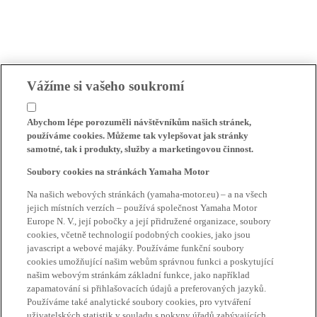
Vážíme si vašeho soukromí
Abychom lépe porozuměli návštěvníkům našich stránek,
používáme cookies. Můžeme tak vylepšovat jak stránky
samotné, tak i produkty, služby a marketingovou činnost.
Soubory cookies na stránkách Yamaha Motor
Na našich webových stránkách (yamaha-motor.eu) – a na všech
jejich místních verzích – používá společnost Yamaha Motor
Europe N. V., její pobočky a její přidružené organizace, soubory
cookies, včetně technologií podobných cookies, jako jsou
javascript a webové majáky. Používáme funkční soubory
cookies umožňující našim webům správnou funkci a poskytující
našim webovým stránkám základní funkce, jako například
zapamatování si přihlašovacích údajů a preferovaných jazyků.
Používáme také analytické soubory cookies, pro vytváření
uživatelských statistik v souladu s pokyny úřadů zabývajících