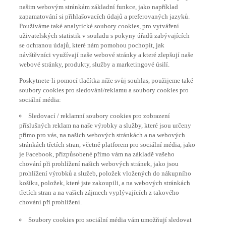
zapamatování si přihlašovacích údajů a preferovaných jazyků.
Používáme také analytické soubory cookies, pro vytváření
uživatelských statistik v souladu s pokyny úřadů zabývajících
se ochranou údajů, které nám pomohou pochopit, jak
návštěvníci využívají naše webové stránky a které zlepšují naše
webové stránky, produkty, služby a marketingové úsilí.
Poskytnete-li pomocí tlačítka níže svůj souhlas, použijeme také
soubory cookies pro sledování/reklamu a soubory cookies pro
sociální média:
Sledovací / reklamní soubory cookies pro zobrazení
příslušných reklam na naše výrobky a služby, které jsou určeny
přímo pro vás, na našich webových stránkách a na webových
stránkách třetích stran, včetně platforem pro sociální média, jako
je Facebook, přizpůsobené přímo vám na základě vašeho
chování při prohlížení našich webových stránek, jako jsou
prohlížení výrobků a služeb, položek vložených do nákupního
košíku, položek, které jste zakoupili, a na webových stránkách
třetích stran a na vašich zájmech vyplývajících z takového
chování při prohlížení.
Soubory cookies pro sociální média vám umožňují sledovat
videa na našich webových stránkách (například prostřednictvím