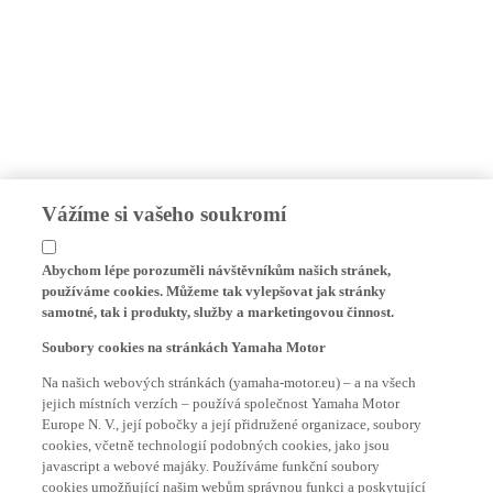
Vážíme si vašeho soukromí
Abychom lépe porozuměli návštěvníkům našich stránek,
používáme cookies. Můžeme tak vylepšovat jak stránky
samotné, tak i produkty, služby a marketingovou činnost.
Soubory cookies na stránkách Yamaha Motor
Na našich webových stránkách (yamaha-motor.eu) – a na všech
jejich místních verzích – používá společnost Yamaha Motor
Europe N. V., její pobočky a její přidružené organizace, soubory
cookies, včetně technologií podobných cookies, jako jsou
javascript a webové majáky. Používáme funkční soubory
cookies umožňující našim webům správnou funkci a poskytující
našim webovým stránkám základní funkce, jako například