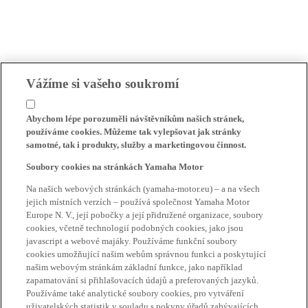
Vážíme si vašeho soukromí
Abychom lépe porozuměli návštěvníkům našich stránek,
používáme cookies. Můžeme tak vylepšovat jak stránky
samotné, tak i produkty, služby a marketingovou činnost.
Soubory cookies na stránkách Yamaha Motor
Na našich webových stránkách (yamaha-motor.eu) – a na všech
jejich místních verzích – používá společnost Yamaha Motor
Europe N. V., její pobočky a její přidružené organizace, soubory
cookies, včetně technologií podobných cookies, jako jsou
javascript a webové majáky. Používáme funkční soubory
cookies umožňující našim webům správnou funkci a poskytující
našim webovým stránkám základní funkce, jako například
zapamatování si přihlašovacích údajů a preferovaných jazyků.
Používáme také analytické soubory cookies, pro vytváření
uživatelských statistik v souladu s pokyny úřadů zabývajících