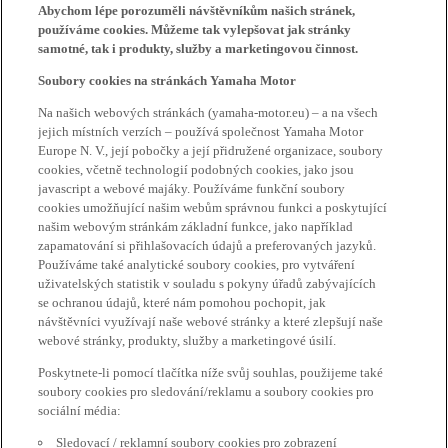
Abychom lépe porozuměli návštěvníkům našich stránek,
používáme cookies. Můžeme tak vylepšovat jak stránky
samotné, tak i produkty, služby a marketingovou činnost.
Soubory cookies na stránkách Yamaha Motor
Na našich webových stránkách (yamaha-motor.eu) – a na všech
jejich místních verzích – používá společnost Yamaha Motor
Europe N. V., její pobočky a její přidružené organizace, soubory
cookies, včetně technologií podobných cookies, jako jsou
javascript a webové majáky. Používáme funkční soubory
cookies umožňující našim webům správnou funkci a poskytující
našim webovým stránkám základní funkce, jako například
zapamatování si přihlašovacích údajů a preferovaných jazyků.
Používáme také analytické soubory cookies, pro vytváření
uživatelských statistik v souladu s pokyny úřadů zabývajících
se ochranou údajů, které nám pomohou pochopit, jak
návštěvníci využívají naše webové stránky a které zlepšují naše
webové stránky, produkty, služby a marketingové úsilí.
Poskytnete-li pomocí tlačítka níže svůj souhlas, použijeme také
soubory cookies pro sledování/reklamu a soubory cookies pro
sociální média:
Sledovací / reklamní soubory cookies pro zobrazení