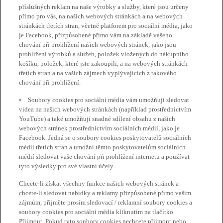
příslušných reklam na naše výrobky a služby, které jsou určeny
přímo pro vás, na našich webových stránkách a na webových
stránkách třetích stran, včetně platforem pro sociální média, jako
je Facebook, přizpůsobené přímo vám na základě vašeho
chování při prohlížení našich webových stránek, jako jsou
prohlížení výrobků a služeb, položek vložených do nákupního
košíku, položek, které jste zakoupili, a na webových stránkách
třetích stran a na vašich zájmech vyplývajících z takového
chování při prohlížení.
Soubory cookies pro sociální média vám umožňují sledovat
videa na našich webových stránkách (například prostřednictvím
YouTube) a také umožňují snadné sdílení obsahu z našich
webových stránek prostřednictvím sociálních médií, jako je
Facebook. Jedná se o soubory cookies poskytovatelů sociálních
médií třetích stran a umožní těmto poskytovatelům sociálních
médií sledovat vaše chování při prohlížení internetu a používat
tyto výsledky pro své vlastní účely.
Chcete-li získat všechny funkce našich webových stránek a
chcete-li sledovat nabídky a reklamy přizpůsobené přímo vašim
zájmům, přijměte prosím sledovací / reklamní soubory cookies a
soubory cookies pro sociální média kliknutím na tlačítko
Přijmout. Pokud tyto soubory cookies nechcete přijmout nebo