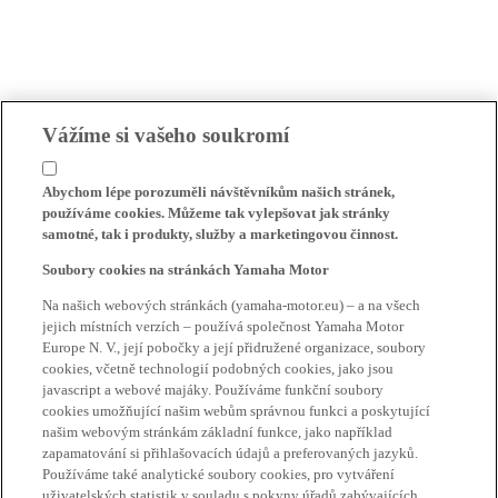
Vážíme si vašeho soukromí
Abychom lépe porozuměli návštěvníkům našich stránek,
používáme cookies. Můžeme tak vylepšovat jak stránky
samotné, tak i produkty, služby a marketingovou činnost.
Soubory cookies na stránkách Yamaha Motor
Na našich webových stránkách (yamaha-motor.eu) – a na všech
jejich místních verzích – používá společnost Yamaha Motor
Europe N. V., její pobočky a její přidružené organizace, soubory
cookies, včetně technologií podobných cookies, jako jsou
javascript a webové majáky. Používáme funkční soubory
cookies umožňující našim webům správnou funkci a poskytující
našim webovým stránkám základní funkce, jako například
zapamatování si přihlašovacích údajů a preferovaných jazyků.
Používáme také analytické soubory cookies, pro vytváření
uživatelských statistik v souladu s pokyny úřadů zabývajících