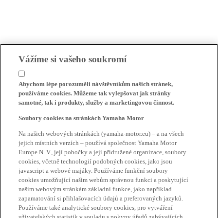
Vážíme si vašeho soukromí
Abychom lépe porozuměli návštěvníkům našich stránek,
používáme cookies. Můžeme tak vylepšovat jak stránky
samotné, tak i produkty, služby a marketingovou činnost.
Soubory cookies na stránkách Yamaha Motor
Na našich webových stránkách (yamaha-motor.eu) – a na všech
jejich místních verzích – používá společnost Yamaha Motor
Europe N. V., její pobočky a její přidružené organizace, soubory
cookies, včetně technologií podobných cookies, jako jsou
javascript a webové majáky. Používáme funkční soubory
cookies umožňující našim webům správnou funkci a poskytující
našim webovým stránkám základní funkce, jako například
zapamatování si přihlašovacích údajů a preferovaných jazyků.
Používáme také analytické soubory cookies, pro vytváření
uživatelských statistik v souladu s pokyny úřadů zabývajících