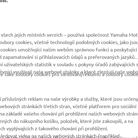
ost.
VÍCE YAMAHA
PODPORA
všech jejich místních verzích – používá společnost Yamaha Mot
 soubory cookies, včetně technologií podobných cookies, jako jso
MyYamaha
Katalog originálních
 cookies umožňující našim webům správnou funkci a poskytující
náhradních dílů
 zapamatování si přihlašovacích údajů a preferovaných jazyků.
Yamaha Music
 uživatelských statistik v souladu s pokyny úřadů zabývajících 
Rezervace servisní
Yamaha Racing
vníci využívají naše webové stránky a které zlepšují naše web
prohlídky
eme také soubory cookies pro sledování/reklamu a soubory cooki
Yamaha Motor Global
Vyhledávač dealerů
Mobilní aplikace
Nakládání s použitými
 příslušných reklam na naše výrobky a služby, které jsou určen
bateriemi
ebových stránkách třetích stran, včetně platforem pro sociální
a základě vašeho chování při prohlížení našich webových strán
ených do nákupního košíku, položek, které jste zakoupili, a na
h vyplývajících z takového chování při prohlížení.
ledovat videa na našich webových stránkách (například