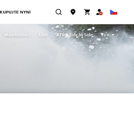
KUPUJTE NYNÍ
WaveRunners
Lodě
ATV & Side by Side
Více
oleje
Čištění a ochrana
eBikes
Výstup