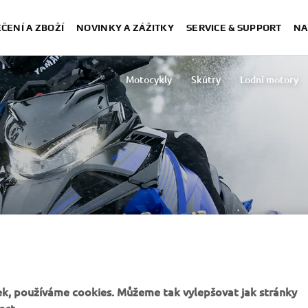
ČENÍ A ZBOŽÍ
NOVINKY A ZÁŽITKY
SERVICE & SUPPORT
NA
Motocykly
Skútry
Lodní motory
Lehká vozidla
Sněžné skútry
Motorové 
 SNĚŽNÝCH
k, používáme cookies. Můžeme tak vylepšovat jak stránky