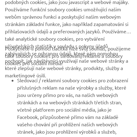
podobných cookies, jako jsou javascript a webové majáky.
Rear tyre
110/90-12
Používáme funkční soubory cookies umožňující našim
webům správnou funkci a poskytující našim webovým
stránkám základní funkce, jako například zapamatování si
přihlašovacích údajů a preferovaných jazyků. Používáme
také analytické soubory cookies, pro vytváření
uživatelských statistik v souladu s pokyny úřadů
Poskytnete-li pomocí tlačítka níže svůj souhlas, použijeme
FIREMNÍ
zabývajících se ochranou údajů, které nám pomohou
také soubory cookies pro sledování/reklamu a soubory
pochopit, jak návštěvníci využívají naše webové stránky a
cookies pro sociální média:
které zlepšují naše webové stránky, produkty, služby a
B2B
marketingové úsilí.
Sledovací / reklamní soubory cookies pro zobrazení
VÍCE YAMAHA
příslušných reklam na naše výrobky a služby, které
jsou určeny přímo pro vás, na našich webových
stránkách a na webových stránkách třetích stran,
PODPORA
včetně platforem pro sociální média, jako je
Facebook, přizpůsobené přímo vám na základě
vašeho chování při prohlížení našich webových
ZPRAVODAJ
stránek, jako jsou prohlížení výrobků a služeb,