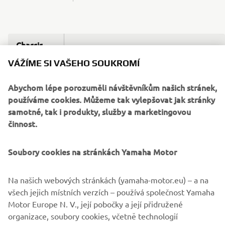
Chassis
VÁŽÍME SI VAŠEHO SOUKROMÍ
Front
suspension
Telescopic forks
Abychom lépe porozuměli návštěvníkům našich stránek,
system
používáme cookies. Můžeme tak vylepšovat jak stránky
samotné, tak i produkty, služby a marketingovou
Rear
činnost.
suspension
Unit Swing
system
Soubory cookies na stránkách Yamaha Motor
Front
Dual Discs, Ø 220 mm
brake
Na našich webových stránkách (yamaha-motor.eu) – a na
všech jejich místních verzích – používá společnost Yamaha
Rear brake
Hydraulic single disc, Ø 230 mm
Motor Europe N. V., její pobočky a její přidružené
Front tyre
90/80-14
organizace, soubory cookies, včetně technologií