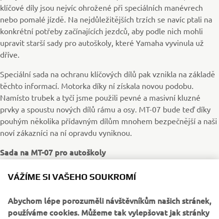
klíčové díly jsou nejvíc ohrožené při speciálních manévrech
nebo pomalé jízdě. Na nejdůležitějších trzích se navíc ptali na
konkrétní potřeby začínajících jezdců, aby podle nich mohli
upravit starší sady pro autoškoly, které Yamaha vyvinula už
dříve.
Speciální sada na ochranu klíčových dílů pak vznikla na základě
těchto informací. Motorka díky ní získala novou podobu.
Namísto trubek a tyčí jsme použili pevné a masivní kluzné
prvky a spoustu nových dílů rámu a osy. MT-07 bude teď díky
pouhým několika přídavným dílům mnohem bezpečnější a naši
noví zákazníci na ní opravdu vyniknou.
Sada na MT-07 pro autoškoly
Sada na MT-07 pro autoškoly se skládá z následujících dílů.
VÁŽÍME SI VAŠEHO SOUKROMÍ
Protektor zadní osy (1WSF11D30000)
Abychom lépe porozuměli návštěvníkům našich stránek,
Kryt motoru (1WSF11D10000)
používáme cookies. Můžeme tak vylepšovat jak stránky
Chránič rukou (1WSF11D00000)