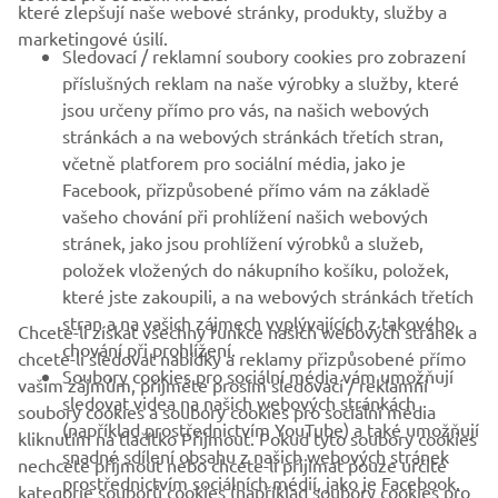
které zlepšují naše webové stránky, produkty, služby a
B2B
marketingové úsilí.
Sledovací / reklamní soubory cookies pro zobrazení
VÍCE YAMAHA
příslušných reklam na naše výrobky a služby, které
jsou určeny přímo pro vás, na našich webových
stránkách a na webových stránkách třetích stran,
PODPORA
včetně platforem pro sociální média, jako je
Facebook, přizpůsobené přímo vám na základě
vašeho chování při prohlížení našich webových
ZPRAVODAJ
stránek, jako jsou prohlížení výrobků a služeb,
položek vložených do nákupního košíku, položek,
Získejte jako první informace o nejnovějších nabídkách,
speciálních akcích, nových verzích a mnoho dalšího
které jste zakoupili, a na webových stránkách třetích
stran a na vašich zájmech vyplývajících z takového
Chcete-li získat všechny funkce našich webových stránek a
chování při prohlížení.
chcete-li sledovat nabídky a reklamy přizpůsobené přímo
Soubory cookies pro sociální média vám umožňují
vašim zájmům, přijměte prosím sledovací / reklamní
sledovat videa na našich webových stránkách
PŘIHLÁSIT SE K ODBĚRU
soubory cookies a soubory cookies pro sociální média
(například prostřednictvím YouTube) a také umožňují
kliknutím na tlačítko Přijmout. Pokud tyto soubory cookies
snadné sdílení obsahu z našich webových stránek
nechcete přijmout nebo chcete-li přijímat pouze určité
Přečtěte si naše Zásady ochrany osobních údajů a zjistěte, jak
prostřednictvím sociálních médií, jako je Facebook.
zpracováváme vaše osobní údaje:
Zásady ochrany osobních údajů
kategorie souborů cookies (například soubory cookies pro