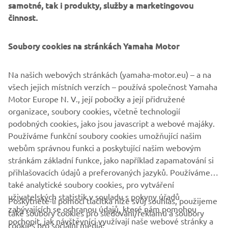
samotné, tak i produkty, služby a marketingovou
Spodní kryt motoru (1WSF11D20000)
činnost.
Výhody:
Soubory cookies na stránkách Yamaha Motor
Originální kvalita Yamaha
Bez nutnosti úprav motorky
Rychlá a snadná montáž
Na našich webových stránkách (yamaha-motor.eu) – a na
Účinná ochrana klíčových dílů motorky
všech jejich místních verzích – používá společnost Yamaha
Zachování typického vzhledu motorky
Motor Europe N. V., její pobočky a její přidružené
Odolná konstrukce a materiály
organizace, soubory cookies, včetně technologií
Sada se skládá ze čtyř dílů a je možné objednat i náhradní
podobných cookies, jako jsou javascript a webové majáky.
díly.
Používáme funkční soubory cookies umožňující našim
webům správnou funkci a poskytující našim webovým
stránkám základní funkce, jako například zapamatování si
přihlašovacích údajů a preferovaných jazyků. Používáme
také analytické soubory cookies, pro vytváření
uživatelských statistik v souladu s pokyny úřadů
Poskytnete-li pomocí tlačítka níže svůj souhlas, použijeme
FIREMNÍ
zabývajících se ochranou údajů, které nám pomohou
také soubory cookies pro sledování/reklamu a soubory
pochopit, jak návštěvníci využívají naše webové stránky a
cookies pro sociální média: