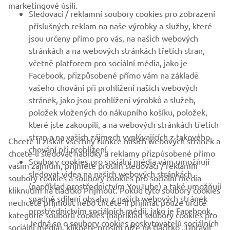
marketingové úsilí.
Sledovací / reklamní soubory cookies pro zobrazení
VÍCE YAMAHA
příslušných reklam na naše výrobky a služby, které
jsou určeny přímo pro vás, na našich webových
stránkách a na webových stránkách třetích stran,
PODPORA
včetně platforem pro sociální média, jako je
Facebook, přizpůsobené přímo vám na základě
vašeho chování při prohlížení našich webových
ZPRAVODAJ
stránek, jako jsou prohlížení výrobků a služeb,
položek vložených do nákupního košíku, položek,
Získejte jako první informace o nejnovějších nabídkách,
speciálních akcích, nových verzích a mnoho dalšího
které jste zakoupili, a na webových stránkách třetích
stran a na vašich zájmech vyplývajících z takového
Chcete-li získat všechny funkce našich webových stránek a
chování při prohlížení.
chcete-li sledovat nabídky a reklamy přizpůsobené přímo
Soubory cookies pro sociální média vám umožňují
vašim zájmům, přijměte prosím sledovací / reklamní
sledovat videa na našich webových stránkách
PŘIHLÁSIT SE K ODBĚRU
soubory cookies a soubory cookies pro sociální média
(například prostřednictvím YouTube) a také umožňují
kliknutím na tlačítko Přijmout. Pokud tyto soubory cookies
snadné sdílení obsahu z našich webových stránek
nechcete přijmout nebo chcete-li přijímat pouze určité
Přečtěte si naše Zásady ochrany osobních údajů a zjistěte, jak
prostřednictvím sociálních médií, jako je Facebook.
zpracováváme vaše osobní údaje:
Zásady ochrany osobních údajů
kategorie souborů cookies (například soubory cookies pro
Jedná se o soubory cookies poskytovatelů sociálních
sociální média), klikněte prosím níže na tlačítko „Upravit