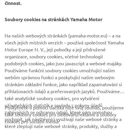
činnost.
Soubory cookies na stránkách Yamaha Motor
Na našich webových stránkách (yamaha-motor.eu) – a na
všech jejich místních verzích – používá společnost Yamaha
Motor Europe N. V., její pobočky a její přidružené
organizace, soubory cookies, včetně technologií
The Most Advanced Course Management System.
podobných cookies, jako jsou javascript a webové majáky.
Používáme funkční soubory cookies umožňující našim
MORE INFORMATION
webům správnou funkci a poskytující našim webovým
stránkám základní funkce, jako například zapamatování si
přihlašovacích údajů a preferovaných jazyků. Používáme
také analytické soubory cookies, pro vytváření
uživatelských statistik v souladu s pokyny úřadů
Poskytnete-li pomocí tlačítka níže svůj souhlas, použijeme
FIREMNÍ
zabývajících se ochranou údajů, které nám pomohou
také soubory cookies pro sledování/reklamu a soubory
pochopit, jak návštěvníci využívají naše webové stránky a
cookies pro sociální média:
které zlepšují naše webové stránky, produkty, služby a
B2B